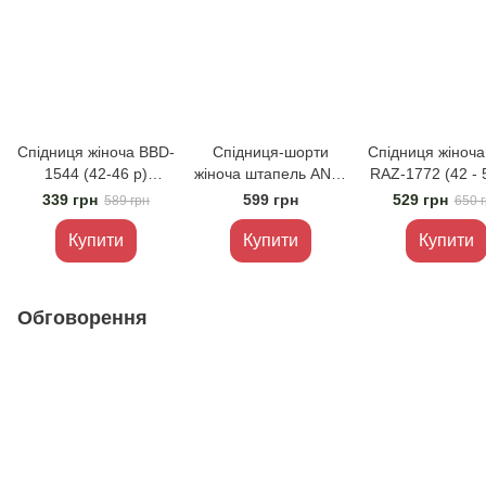
Спідниця жіноча BBD-
Спідниця-шорти
Спідниця жіноча
1544 (42-46 р)
жіноча штапель ANN-
RAZ-1772 (42 - 5
Молоко
12 (42 - 46 р.) Чорна
Білий
339 грн
599 грн
529 грн
589 грн
650 
Купити
Купити
Купити
Обговорення