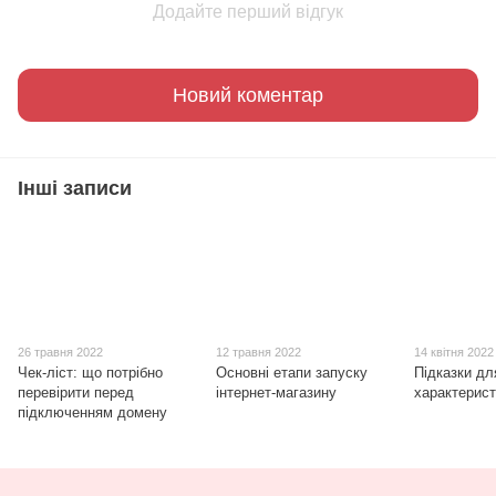
Додайте перший відгук
Новий коментар
Інші записи
26 травня 2022
12 травня 2022
14 квітня 2022
Чек-ліст: що потрібно
Основні етапи запуску
Підказки дл
перевірити перед
інтернет-магазину
характерист
підключенням домену