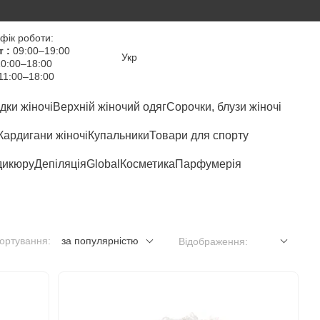
фік роботи:
т :
09:00–19:00
Укр
0:00–18:00
11:00–18:00
дки жіночі
Верхній жіночий одяг
Сорочки, блузи жіночі
Кардигани жіночі
Купальники
Товари для спорту
дикюру
Депіляція
Global
Косметика
Парфумерія
ортування:
за популярністю
Відображення: