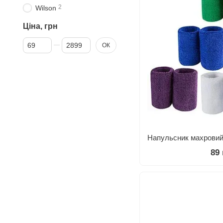
2
Wilson
Ціна, грн
Від Ціна, грн
До Ціна, грн
ОК
89