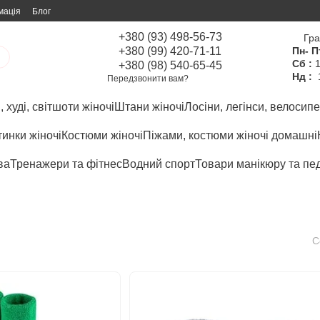
мація
Блог
+380 (93) 498-56-73
Гра
+380 (99) 420-71-11
Пн- П
Сб :
1
+380 (98) 540-65-45
Нд :
Передзвонити вам?
 худі, світшоти жіночі
Штани жіночі
Лосіни, легінси, велосипе
инки жіночі
Костюми жіночі
Піжами, костюми жіночі домашні
ва
Тренажери та фітнес
Водний спорт
Товари манікюру та пе
С