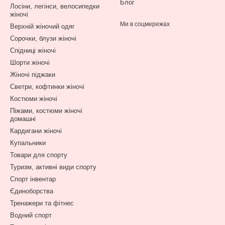
Блог
Лосіни, легінси, велосипедки
жіночі
Ми в соцмережах
Верхній жіночий одяг
Сорочки, блузи жіночі
Спідниці жіночі
Шорти жіночі
Жіночі піджаки
Светри, кофтинки жіночі
Костюми жіночі
Піжами, костюми жіночі
домашні
Кардигани жіночі
Купальники
Товари для спорту
Туризм, активні види спорту
Спорт інвентар
Єдиноборства
Тренажери та фітнес
Водний спорт