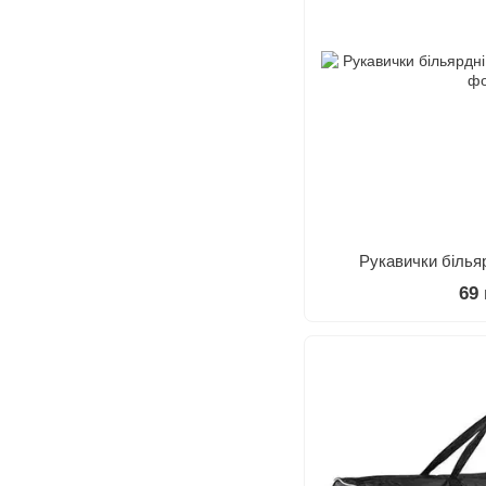
Рукавички більяр
69