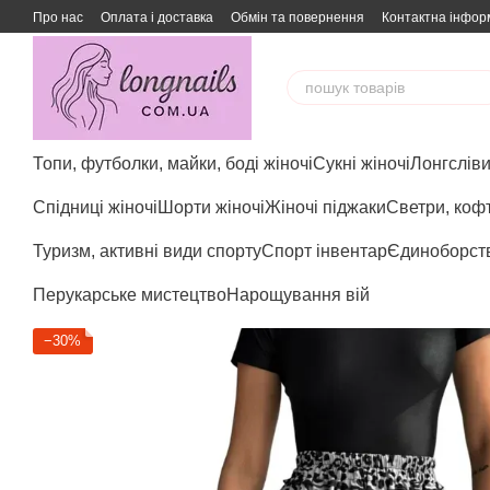
Перейти до основного контенту
Про нас
Оплата і доставка
Обмін та повернення
Контактна інфор
Топи, футболки, майки, боді жіночі
Сукні жіночі
Лонгсліви,
Спідниці жіночі
Шорти жіночі
Жіночі піджаки
Светри, кофт
Туризм, активні види спорту
Спорт інвентар
Єдиноборст
Перукарське мистецтво
Нарощування вій
−30%