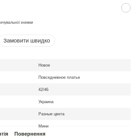
ичувальної знижки
Замовити швидко
Новое
Повседневное платье
42/46
Украина
Разные цвета
Мини
нтія
Повернення