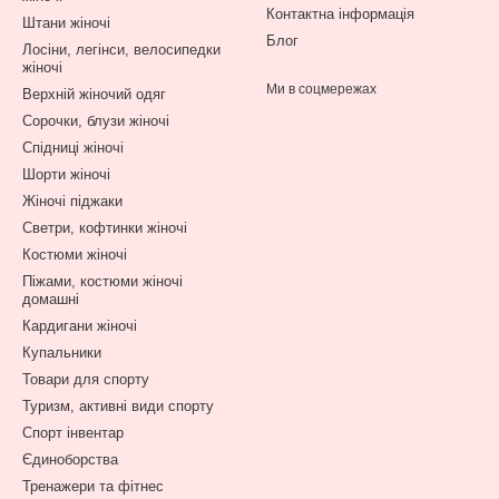
Контактна інформація
Штани жіночі
Блог
Лосіни, легінси, велосипедки
жіночі
Ми в соцмережах
Верхній жіночий одяг
Сорочки, блузи жіночі
Спідниці жіночі
Шорти жіночі
Жіночі піджаки
Светри, кофтинки жіночі
Костюми жіночі
Піжами, костюми жіночі
домашні
Кардигани жіночі
Купальники
Товари для спорту
Туризм, активні види спорту
Спорт інвентар
Єдиноборства
Тренажери та фітнес