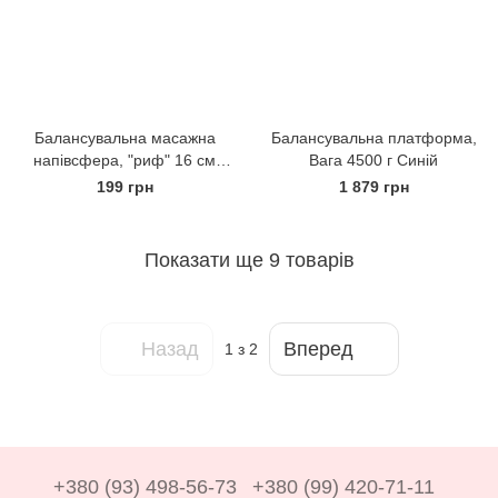
Балансувальна масажна
Балансувальна платформа,
напівсфера, "риф" 16 см
Вага 4500 г Синій
Зелений
199 грн
1 879 грн
Показати ще 9 товарів
Назад
Вперед
1
з 2
+380 (93) 498-56-73
+380 (99) 420-71-11