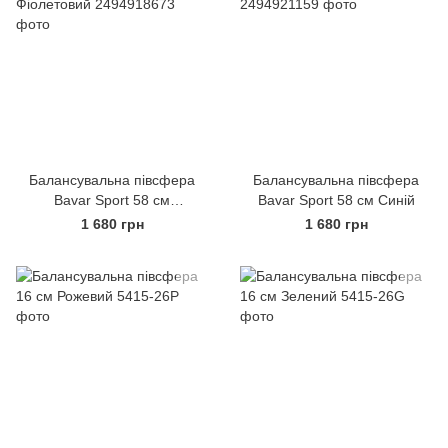
Балансувальна півсфера
Балансувальна півсфера
Bavar Sport 58 см
Bavar Sport 58 см Синій
Фіолетовий
1 680 грн
1 680 грн