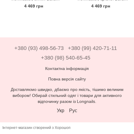
6500гр.
6500гр.
4 469 грн
4 469 грн
+380 (93) 498-56-73
+380 (99) 420-71-11
+380 (98) 540-65-45
Контактна інформація
Повна версія сайту
Доставляємо швидко, дбаємо про якість, тішимо великим
вибором! Обирай стильний одяг і товари для активного
відпочинку разом із Longnails.
Укр
Рус
Інтернет-магазин створений з Хорошоп