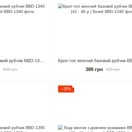
Кроп-топ жіночий базовий рубчик BBD-1340 (42 - 46 р.) Чорний
н
389 грн
509 грн
509 грн
−25%