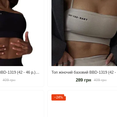
Топ жіночий базовий BBD-1319 (42 - 46 р.) Чорний
н
289 грн
409 грн
409 грн
−24%