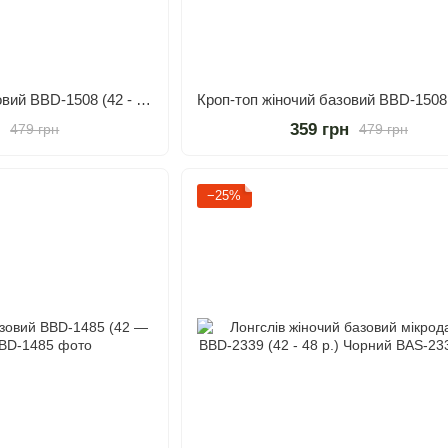
Кроп-топ жіночий базовий BBD-1508 (42 - 46 р.) Білий
н
359 грн
479 грн
479 грн
−25%