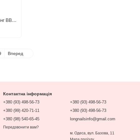
Лонгслів жіночий базовий мікродайвінг BBD-2339 (42 - 48 р.) Чорний
9
Вперед
Контактна інформація
+380 (93) 498-56-73
+380 (93) 498-56-73
+380 (99) 420-71-11
+380 (93) 498-56-73
+380 (98) 540-65-45
longnailsinfo@gmail.com
Передзвонити вам?
м. Одеса, вул. Базова, 11
Мапа проїзду