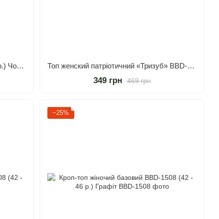
Лонгслів жіночий BBD-1393 (42 - 46 р.) Чорний
Топ женский патріотичний «Тризуб» BBD-1432 ( 42 - 46 р.) Білий
349 грн
469 грн
−25%