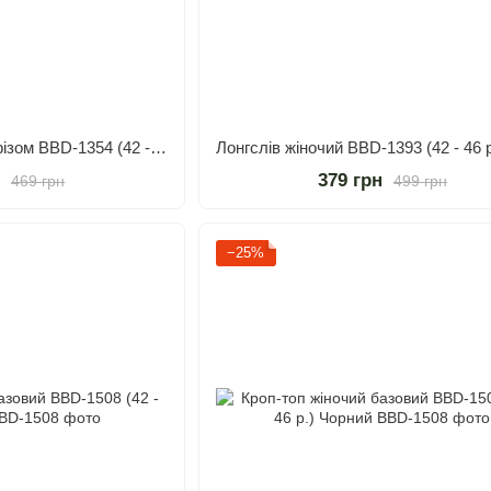
Лонгслів жіночий з вирізом BBD-1354 (42 - 46 р.) Білий
н
379 грн
469 грн
499 грн
−25%