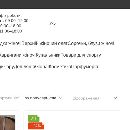
фік роботи:
т :
09:00–19:00
Укр
0:00–18:00
11:00–18:00
дки жіночі
Верхній жіночий одяг
Сорочки, блузи жіночі
Кардигани жіночі
Купальники
Товари для спорту
дикюру
Депіляція
Global
Косметика
Парфумерія
ортування:
за популярністю
Відображення:
Хіт
−24%