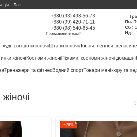
мація
Блог
+380 (93) 498-56-73
Гра
+380 (99) 420-71-11
Пн- П
Сб :
1
+380 (98) 540-65-45
Нд :
Передзвонити вам?
 худі, світшоти жіночі
Штани жіночі
Лосіни, легінси, велосипе
инки жіночі
Костюми жіночі
Піжами, костюми жіночі домашні
ва
Тренажери та фітнес
Водний спорт
Товари манікюру та пе
 жіночі
С
−29%