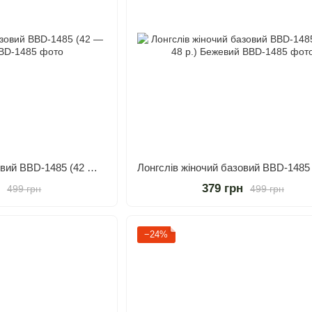
Лонгслів жіночий базовий BBD-1485 (42 — 48 р.) Моко
н
379 грн
499 грн
499 грн
−24%