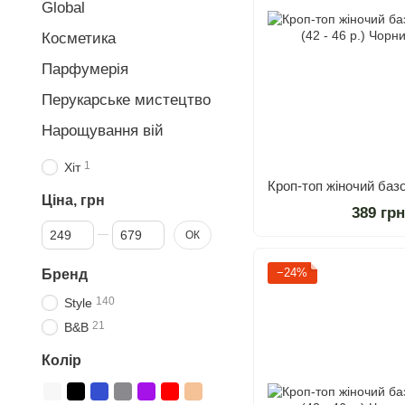
Global
Косметика
Парфумерія
Перукарське мистецтво
Нарощування вій
1
Хіт
Ціна, грн
389 гр
Від Ціна, грн
До Ціна, грн
ОК
−24%
Бренд
140
Style
21
B&B
Колір