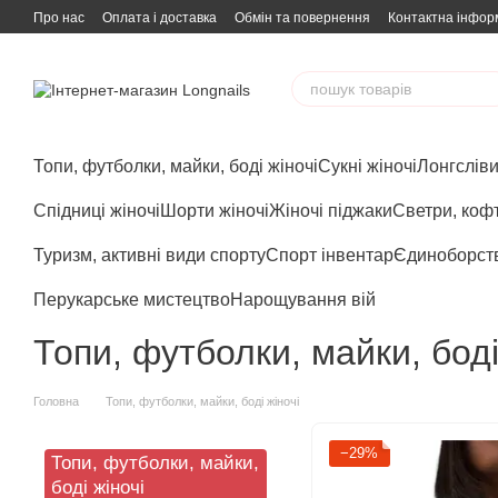
Перейти до основного контенту
Про нас
Оплата і доставка
Обмін та повернення
Контактна інфор
Топи, футболки, майки, боді жіночі
Сукні жіночі
Лонгсліви,
Спідниці жіночі
Шорти жіночі
Жіночі піджаки
Светри, кофт
Туризм, активні види спорту
Спорт інвентар
Єдиноборст
Перукарське мистецтво
Нарощування вій
Топи, футболки, майки, боді
Головна
Топи, футболки, майки, боді жіночі
−29%
Топи, футболки, майки,
боді жіночі