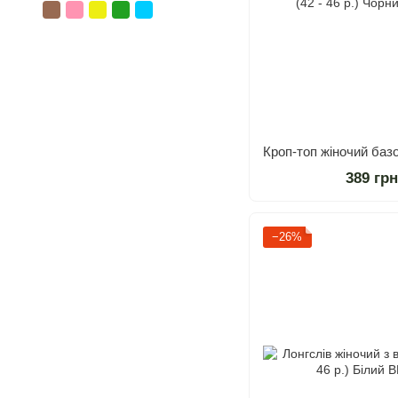
389 гр
−26%