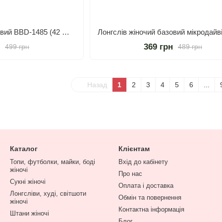
Лонгслів жіночий базовий BBD-1485 (42 — 48 р.) Білий
н
369 грн
499 грн
489 грн
Назад
1
2
3
4
5
6
...
Каталог
Клієнтам
Топи, футболки, майки, боді
Вхід до кабінету
жіночі
Про нас
Сукні жіночі
Оплата і доставка
Лонгсліви, худі, світшоти
Обмін та повернення
жіночі
Контактна інформація
Штани жіночі
Блог