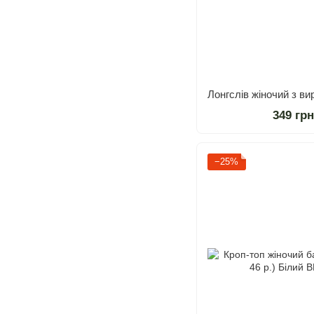
349 гр
−25%