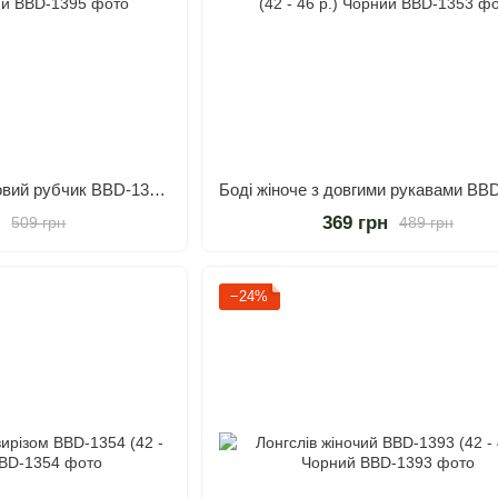
Кроп-топ жіночий базовий рубчик BBD-1395 (42 - 46 р.) Чорний
н
369 грн
509 грн
489 грн
−24%