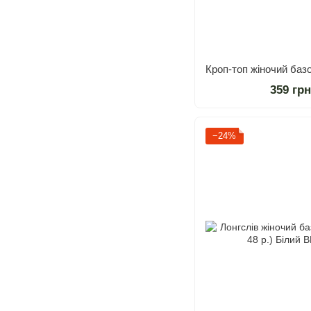
359 гр
−24%