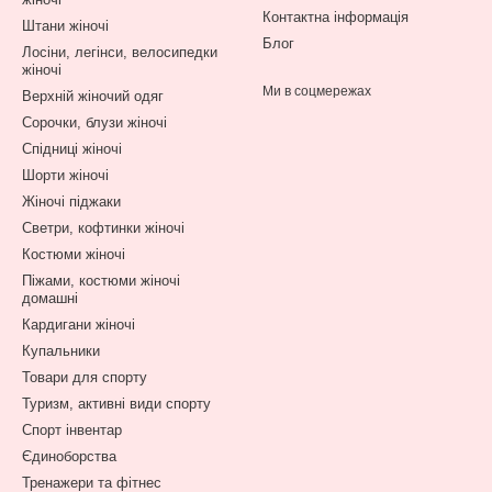
Контактна інформація
Штани жіночі
Блог
Лосіни, легінси, велосипедки
жіночі
Ми в соцмережах
Верхній жіночий одяг
Сорочки, блузи жіночі
Спідниці жіночі
Шорти жіночі
Жіночі піджаки
Светри, кофтинки жіночі
Костюми жіночі
Піжами, костюми жіночі
домашні
Кардигани жіночі
Купальники
Товари для спорту
Туризм, активні види спорту
Спорт інвентар
Єдиноборства
Тренажери та фітнес