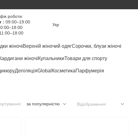
фік роботи:
т :
09:00–19:00
Укр
0:00–18:00
11:00–18:00
дки жіночі
Верхній жіночий одяг
Сорочки, блузи жіночі
Кардигани жіночі
Купальники
Товари для спорту
дикюру
Депіляція
Global
Косметика
Парфумерія
ортування:
за популярністю
Відображення: