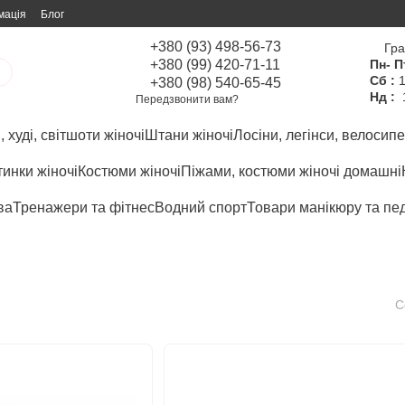
мація
Блог
+380 (93) 498-56-73
Гра
+380 (99) 420-71-11
Пн- П
Сб :
1
+380 (98) 540-65-45
Нд :
Передзвонити вам?
 худі, світшоти жіночі
Штани жіночі
Лосіни, легінси, велосипе
инки жіночі
Костюми жіночі
Піжами, костюми жіночі домашні
ва
Тренажери та фітнес
Водний спорт
Товари манікюру та пе
С