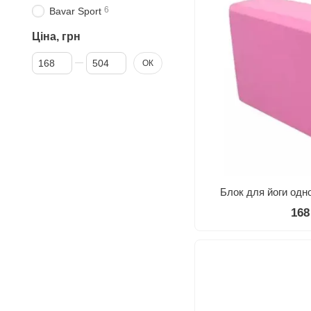
6
Bavar Sport
Ціна, грн
Від Ціна, грн
До Ціна, грн
ОК
Блок для йоги одн
168