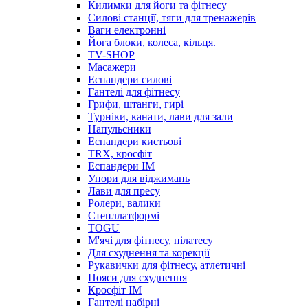
Килимки для йоги та фітнесу
Силові станції, тяги для тренажерів
Ваги електронні
Йога блоки, колеса, кільця.
TV-SHOP
Масажери
Еспандери силові
Гантелі для фітнесу
Грифи, штанги, гирі
Турніки, канати, лави для зали
Напульсники
Еспандери кистьові
TRX, кросфіт
Еспандери IM
Упори для віджимань
Лави для пресу
Ролери, валики
Степллатформі
TOGU
М'ячі для фітнесу, пілатесу
Для схуднення та корекції
Рукавички для фітнесу, атлетичні
Пояси для схуднення
Кросфіт IM
Гантелі набірні