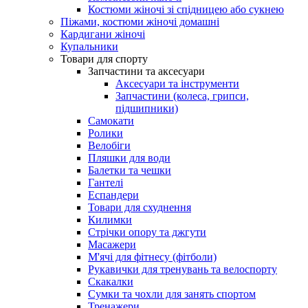
Костюми жіночі зі спідницею або сукнею
Піжами, костюми жіночі домашні
Кардигани жіночі
Купальники
Товари для спорту
Запчастини та аксесуари
Аксесуари та інструменти
Запчастини (колеса, грипси,
підшипники)
Самокати
Ролики
Велобіги
Пляшки для води
Балетки та чешки
Гантелі
Еспандери
Товари для схуднення
Килимки
Стрічки опору та джгути
Масажери
М'ячі для фітнесу (фітболи)
Рукавички для тренувань та велоспорту
Скакалки
Сумки та чохли для занять спортом
Тренажери