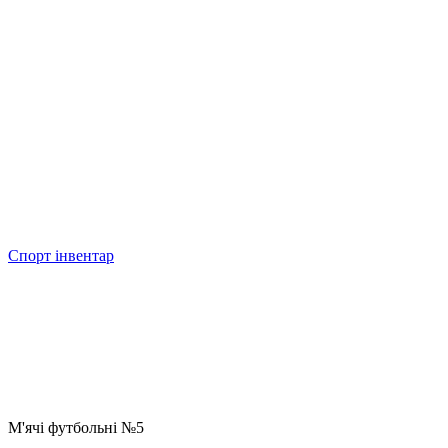
Спорт інвентар
М'ячі футбольнi №5