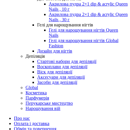
Акрилова пудра 2×1 dip & acrylic Queen
Nails , 10 г
Акрилова пудра 2×1 dip & acrylic Queen
Nails , 30 г
Гелі для нарощування нігтів
Гелі для нарощування нігтів Queen
Nails
Гелі для нарощування нігтів Global
Fashion
Дизайн для нігтів
Депіляція
Стартові набори для депіляції
Воскоплави для депіляції
Віск для депіляції
Аксесуари для депіляції
Засоби для депіляції
Global
Косметика
Парфумерія
Перукарське мистецтво
Нарощування вій
Про нас
Оплата і доставка
Обмін та повернення