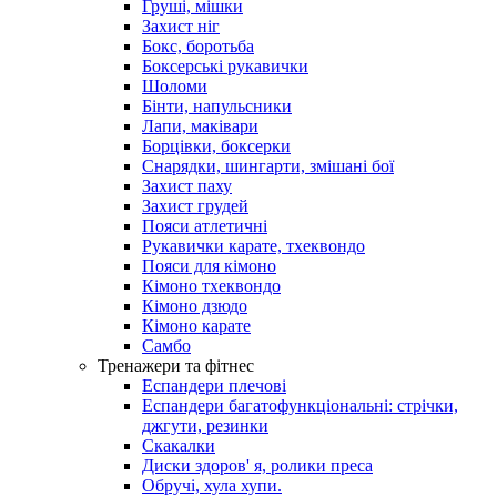
Груші, мішки
Захист ніг
Бокс, боротьба
Боксерські рукавички
Шоломи
Бінти, напульсники
Лапи, маківари
Борцівки, боксерки
Снарядки, шингарти, змішані бої
Захист паху
Захист грудей
Пояси атлетичні
Рукавички карате, тхеквондо
Пояси для кімоно
Кімоно тхеквондо
Кімоно дзюдо
Кімоно карате
Самбо
Тренажери та фітнес
Еспандери плечові
Еспандери багатофункціональні: стрічки,
джгути, резинки
Скакалки
Диски здоров' я, ролики преса
Обручі, хула хупи.