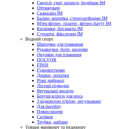
Гантелі, гирі, штанги, бодібари IM
Обтяжувачі
Скакалки IM
Баланс аеробіка, степплатформи IM
М'ячі фітнес, пілатес, фітнес-батут IM
Килимки, йогамати IM
Супорти, фіксатори IM
Водний спорт
Шапочки для плавання
Рукавички, боти, шоломи
Окуляри для плавання
DOLVOR
FINIS
Гідрокостюми
Дошки, лопатки
Різні дрібниці
Ліхтарі підводні
Рятувальні жилети
Беруші,кліпси для носа
З відкритою п'ятою, регульовані
Для басейну
Повнолицеві
Силікон
Трубки, набори
Товари манікюру та педикюру