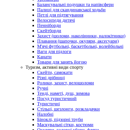
Балансувальні подушки та напівсфери
Палиці для скандинавської ходьби
Петлі для підтягування
Велосипеди дитячі
Пенніборди
Скейтборди
Захист (шоломи, наколінники, налокітники)
Плавання (шапочки, окуляри, аксесуари)
М'ячі футбольні, баскетбольні, волейбольні
Ваги для підлоги
Канати
Товари для занять йогою
Туризм, активні види спорту
Скейти, самокати
Різні дрібниці
Ролики, захист, велошоломи
Ручні
Тенді, наметі, душ, зимова
Посуд туристичний
Туристичні
Стільці, шезлонги, розкладачки
Налобні
Біноклі, підзорні труби
Маскувальні сітки, костюми
Окуляри, головні убори, фляги