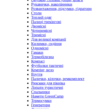
Рукавички, наколінники
Розвантаження, підсумки, гідратори
Столи
Теплий одяг
Палиці трекінгові
Двомісні
Чотиримісні
Тримісні
Для великої компанії
Килимки, сидіння
Одномісні
Гамаки
Термобілизна
Компасі
Футболки тактичні
Кемпінг, вело
Взуття
Палички, кілочки, ремкомплект
Рюкзаки для пікніка
Лопати туристичні
Спальники
Намети GreenCamp
Термосумки
Генератори