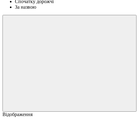
Спочатку дорожчі
За назвою
Відображення