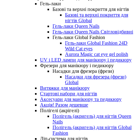
Гель-лаки
Базові та верхні покриття для нігтів
Базові та верхні покриття для
нігтів Global
Гель-лаки Queen Nails
Гель-лаки Queen Nails Світловідбивні
Гель-лаки Global Fashion
Гель-лаки Global Fashion 24D
Wild Cat eyes
Aurora Magic cat eye gel polish
UV і LED лампи для манікюру і педикюру
Фрезери для манікюру і педикюру
Насадки для фрезера (фрези)
Насадки для фрезера (фрези)
Global
Витяжки для манікюру
Стартові набори для нігтів
Аксесуари для манікюру та педикюру
Акція! Разом дешевше
Полігелі (акрігелі)
Полігель (акригель) для нігтів Queen
Nails
Полігель (акригель) для нігтів Global
Fashion
Діп-система для нігтів