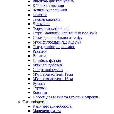
Інвентар для тренувань
Кії, чохли для кия
Чешки, купальники
Звистки
Тенісні ракетки
Для м'ячів
Форма баскетбольна
Гетри, манішки, капітанські пов'язки
Сітки для настільного тенісу
М'ячі футбольні №2 №3 №4
Секундоміри, крокоміри
Ракетки
Волани
Гандбол, футзал
М'ячі гандбольні
Спортивні сумки
М'ячі гімнастичні 19см
М'ячі гімнастичні 16см
Булави
Стрічки
Ковзани
Насоси для м'ячів та гумових виробів
Єдиноборства
Капи для єдиноборств
Манекени, мати