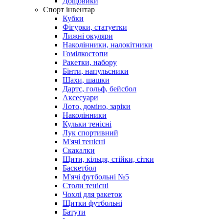
Дощовики
Спорт інвентар
Кубки
Фігурки, статуетки
Лижні окуляри
Наколінники, налокітники
Гомілкостопи
Ракетки, набору
Бінти, напульсники
Шахи, шашки
Дартс, гольф, бейсбол
Аксесуари
Лото, доміно, заріки
Наколінники
Кульки тенісні
Лук спортивний
М'ячі тенісні
Скакалки
Щити, кільця, стійки, сітки
Баскетбол
М'ячі футбольнi №5
Столи тенісні
Чохлі для ракеток
Щитки футбольні
Батути