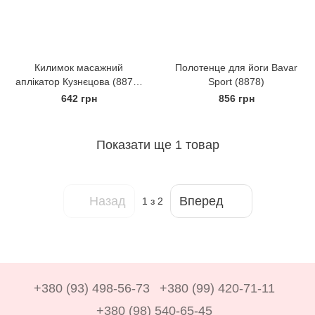
Килимок масажний
Полотенце для йоги Bavar
аплікатор Кузнєцова (8876)
Sport (8878)
Bavar Sport
642 грн
856 грн
Показати ще 1 товар
Назад
Вперед
1
з 2
+380 (93) 498-56-73
+380 (99) 420-71-11
+380 (98) 540-65-45