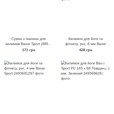
Сумка з тканини для
Килимок для йоги та
килимків Bavar Sport (8855)
фітнесу, pvc, 6 мм Bavar
Чорний
Sport Синій
171 грн
428 грн