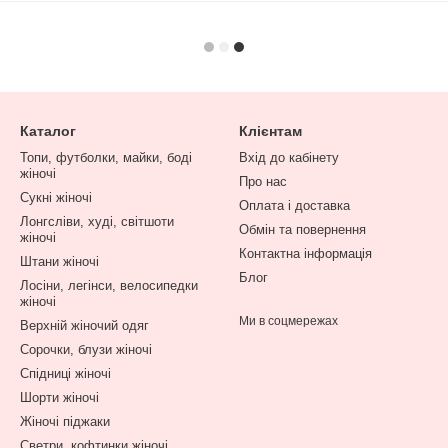
Каталог
Клієнтам
Топи, футболки, майки, боді
Вхід до кабінету
жіночі
Про нас
Сукні жіночі
Оплата і доставка
Лонгсліви, худі, світшоти
Обмін та повернення
жіночі
Контактна інформація
Штани жіночі
Блог
Лосіни, легінси, велосипедки
жіночі
Ми в соцмережах
Верхній жіночий одяг
Сорочки, блузи жіночі
Спідниці жіночі
Шорти жіночі
Жіночі піджаки
Светри, кофтинки жіночі