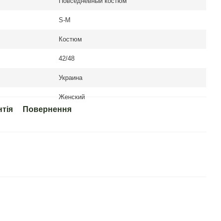
Повседневный костюм
S-M
Костюм
42/48
Украина
Женский
нтія
Повернення