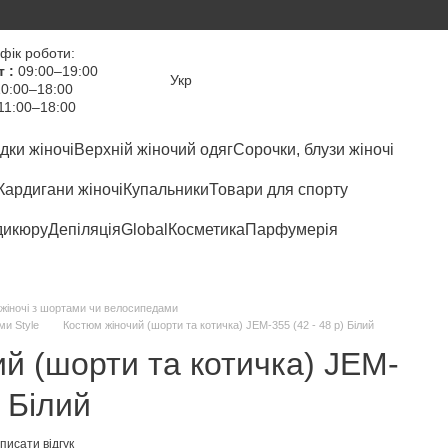
фік роботи:
т :
09:00–19:00
Укр
0:00–18:00
11:00–18:00
дки жіночі
Верхній жіночий одяг
Сорочки, блузи жіночі
Кардигани жіночі
Купальники
Товари для спорту
дикюру
Депіляція
Global
Косметика
Парфумерія
жіночі з шортами чи велосипедами
ми Style
Костюм жіночий (шорти та котичка) JEM-355 (42 - 48 р) Білий
й (шорти та котичка) JEM-
) Білий
писати відгук