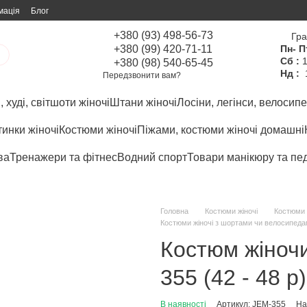
мація
Блог
+380 (93) 498-56-73
Гра
+380 (99) 420-71-11
Пн- П
Сб :
1
+380 (98) 540-65-45
Нд :
Передзвонити вам?
 худі, світшоти жіночі
Штани жіночі
Лосіни, легінси, велосипе
инки жіночі
Костюми жіночі
Піжами, костюми жіночі домашні
ва
Тренажери та фітнес
Водний спорт
Товари манікюру та пе
Головна
Костюми жіночі
Костюми 
Костюми жіночі з шортами чи велосипеда
Костюм жіночи
355 (42 - 48 р
В наявності
Артикул: JEM-355
На