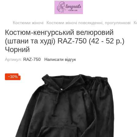
Костюми жіночі
Костюми жіночі повсякденні, прогулянкові
К
Костюм-кенгурський велюровий
(штани та худі) RAZ-750 (42 - 52 р.)
Чорний
Артикул:
RAZ-750
Написати відгук
−30%