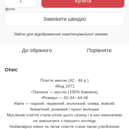
Купити
Замовити швидко
Увійти
для відображення накопичувальної знижки
%
До обраного
Порівняти
Опис
Плаття жіноче (42 - 46 р.)
▫️Мод 1071
▫️Тканина — муслін (100% бавовна)
▫️Розміри — 42-44 і 44-46
▫️Квіти — чорний, червоний, молочний, олива, жовтий,
блакитний, рожевий і принт волошки
Муслінові плаття стали хітом цього сезону і в них неможливо
не закохатися з першого погляду
Неймовірно ніжне та легке плаття стане твоїм улюбленим