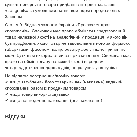
купівлі, повернути товари придбані в інтернет-магазині
«Longnails» за умови виконання всіх норм передбачених
Законом.
Стаття 9. Згідно з законом України «Про захист прав
споживачів»: Споживач має право обміняти незадоволений
товар належної якості на аналогічний у продавця, у якого він
був придбаний, якщо товар не задовольнить його за формою,
габаритами, фасоном, колір, розміру або з інших причин не
може бути ним використаний за призначенням. Споживач має
право на обмін товару належної якості впродовж
чотирнадцяти календарних днів, не рахуючи дня купівлі.
Не підлягає поверненню/поміну товару:
✔ якщо загублений його товарний чек (накладна) виданий
споживачеві разом із проданим товаром
✔ якщо товар використовувався
✔ якщо пошкоджено паковання (без паковання)
Відгуки