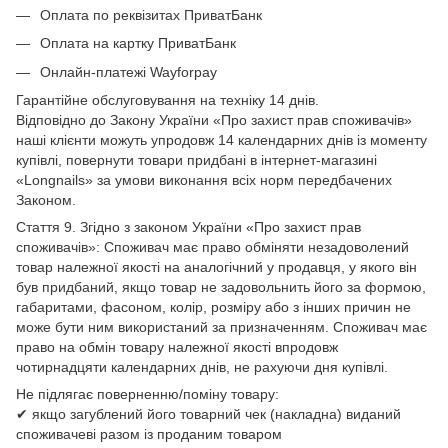
Оплата по реквізитах ПриватБанк
Оплата на картку ПриватБанк
Онлайн-платежі Wayforpay
Гарантійне обслуговування на техніку 14 днів.
Відповідно до Закону України «Про захист прав споживачів»
наші клієнти можуть упродовж 14 календарних днів із моменту
купівлі, повернути товари придбані в інтернет-магазині
«Longnails» за умови виконання всіх норм передбачених
Законом.
Стаття 9. Згідно з законом України «Про захист прав
споживачів»: Споживач має право обміняти незадоволений
товар належної якості на аналогічний у продавця, у якого він
був придбаний, якщо товар не задовольнить його за формою,
габаритами, фасоном, колір, розміру або з інших причин не
може бути ним використаний за призначенням. Споживач має
право на обмін товару належної якості впродовж
чотирнадцяти календарних днів, не рахуючи дня купівлі.
Не підлягає поверненню/поміну товару:
✔ якщо загублений його товарний чек (накладна) виданий
споживачеві разом із проданим товаром