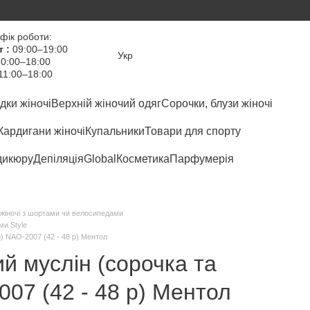
фік роботи:
т :
09:00–19:00
Укр
0:00–18:00
11:00–18:00
дки жіночі
Верхній жіночий одяг
Сорочки, блузи жіночі
Кардигани жіночі
Купальники
Товари для спорту
дикюру
Депіляція
Global
Косметика
Парфумерія
жіночі з шортами чи велосипедами
ми Style
) NAO-2007 (42 - 48 р) Ментол
й муслін (сорочка та
07 (42 - 48 р) Ментол