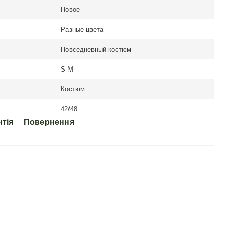
Новое
Разные цвета
Повседневный костюм
S-M
Костюм
42/48
нтія
Повернення