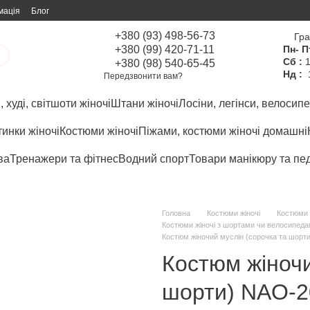
мація
Блог
+380 (93) 498-56-73
Гра
+380 (99) 420-71-11
Пн- П
Сб :
1
+380 (98) 540-65-45
Нд :
Передзвонити вам?
 худі, світшоти жіночі
Штани жіночі
Лосіни, легінси, велосипе
инки жіночі
Костюми жіночі
Піжами, костюми жіночі домашні
ва
Тренажери та фітнес
Водний спорт
Товари манікюру та пе
Головна
Костюми жіночі
Костюми 
Костюми жіночі з шортами чи велосипеда
Костюм жіночий муслін (сорочка та шорти
Костюм жіночи
шорти) NAO-20