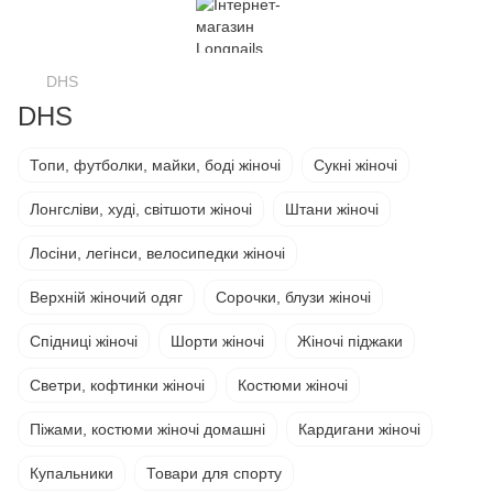
DHS
DHS
Топи, футболки, майки, боді жіночі
Сукні жіночі
Лонгсліви, худі, світшоти жіночі
Штани жіночі
Лосіни, легінси, велосипедки жіночі
Верхній жіночий одяг
Сорочки, блузи жіночі
Спідниці жіночі
Шорти жіночі
Жіночі піджаки
Светри, кофтинки жіночі
Костюми жіночі
Піжами, костюми жіночі домашні
Кардигани жіночі
Купальники
Товари для спорту