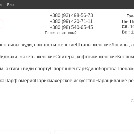
ия
Блог
+380 (93) 498-56-73
Гра
+380 (99) 420-71-11
Пн- Пт
Сб:
10
+380 (98) 540-65-45
Вс :
1
Перезвонить вам?
нгсливы, худи, свитшоты женские
Штаны женские
Лосины, л
иджаки, жакеты женские
Свитера, кофточки женские
Костюм
м, активні види спорту
Спорт інвентар
Єдиноборства
Тренаже
ка
Парфюмерия
Парикмахерское искусство
Наращивание ре
С