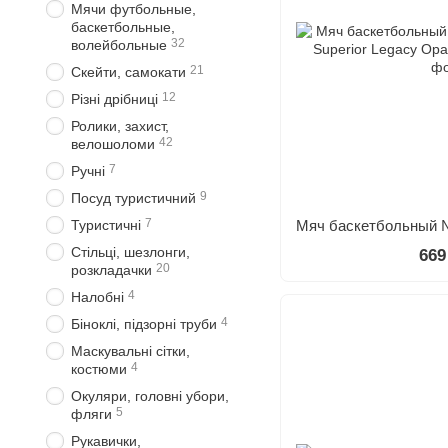
Мячи футбольные,
баскетбольные,
32
волейбольные
21
Скейти, самокати
12
Різні дрібниці
Ролики, захист,
42
велошоломи
7
Ручні
9
Посуд туристичний
7
Туристичні
Стільці, шезлонги,
669
20
розкладачки
4
Налобні
4
Біноклі, підзорні труби
Маскувальні сітки,
4
костюми
Окуляри, головні убори,
5
фляги
Рукавички,