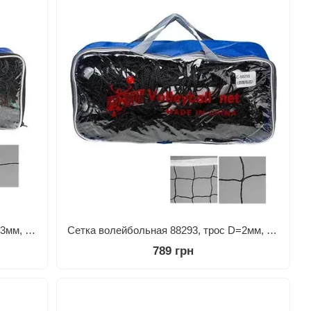
Сетка волейбольная 88290, трос D=3мм, ячейка 10х10см.
Сетка волейбольная 88293, трос D=2мм, ячейка 10х10см
789 грн