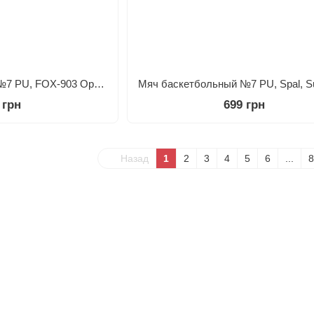
Мяч баскетбольный №7 PU, FOX-903 Оранжевый
 грн
699 грн
Назад
1
2
3
4
5
6
...
8