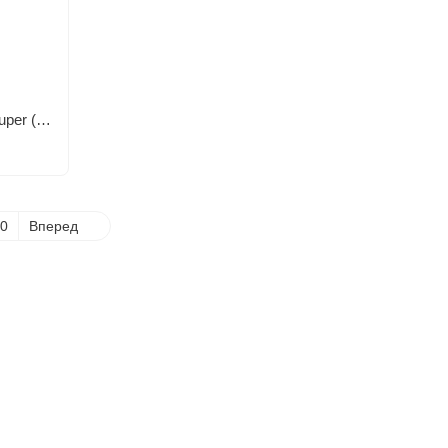
Мяч баскетбольный №7 PU, Spal, Super (полоса) Оранжевый
0
Вперед