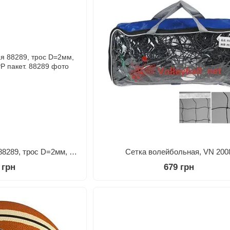
Сетка волейбольная 88289, трос D=2мм, ячейка 10х10cm, OPP пакет.
Сетка волейбольная, VN 200
 грн
679 грн