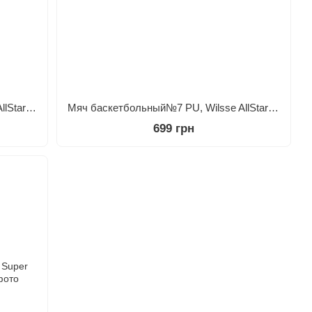
Мяч баскетбольный№7 PU, Wilsse AllStar Тёмно-оранжевый
Мяч баскетбольный№7 PU, Wilsse AllStar Коричневый
699 грн