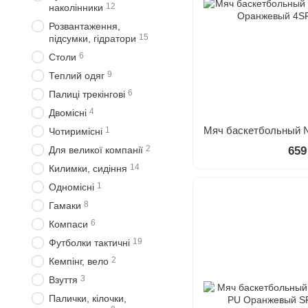
12
наколінники
Розвантаження,
15
підсумки, гідратори
6
Столи
9
Теплий одяг
6
Палиці трекінгові
4
Двомісні
1
Чотиримісні
2
Для великої компанії
659
14
Килимки, сидіння
1
Одномісні
8
Гамаки
6
Компаси
19
Футболки тактичні
2
Кемпінг, вело
3
Взуття
Палички, кілочки,