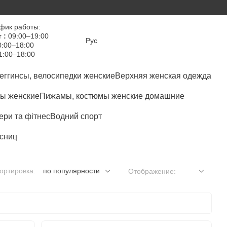
фик работы:
 :
09:00–19:00
Рус
:00–18:00
1:00–18:00
еггинсы, велосипедки женские
Верхняя женская одежда
ы женские
Пижамы, костюмы женские домашние
ри та фітнес
Водний спорт
сниц
ортировка:
по популярности
Отображение: