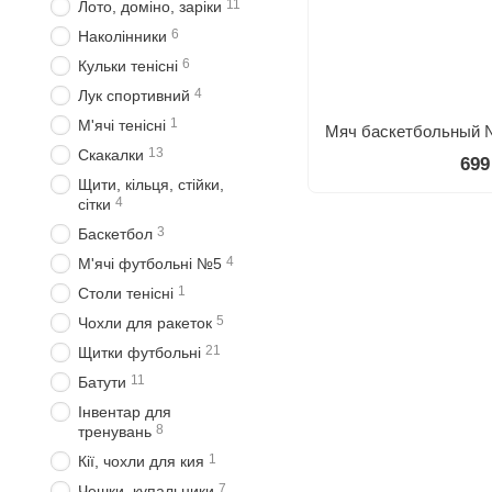
11
Лото, доміно, заріки
6
Наколінники
6
Кульки тенісні
4
Лук спортивний
1
М'ячі тенісні
13
Скакалки
699
Щити, кільця, стійки,
4
сітки
3
Баскетбол
4
М'ячі футбольнi №5
1
Столи тенісні
5
Чохли для ракеток
21
Щитки футбольнi
11
Батути
Інвентар для
8
тренувань
1
Кії, чохли для кия
7
Чешки, купальники