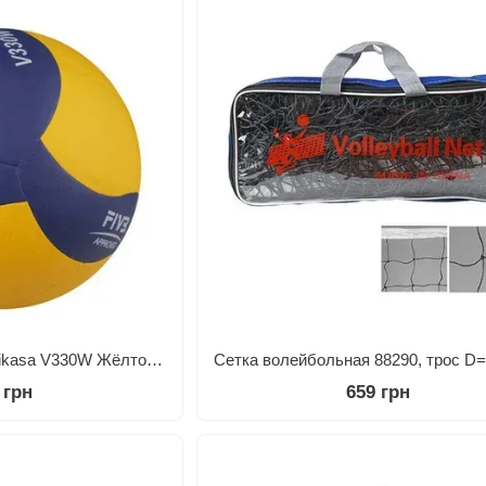
Мяч волейбольный Nikasa V330W Жёлто-синий
 грн
659 грн