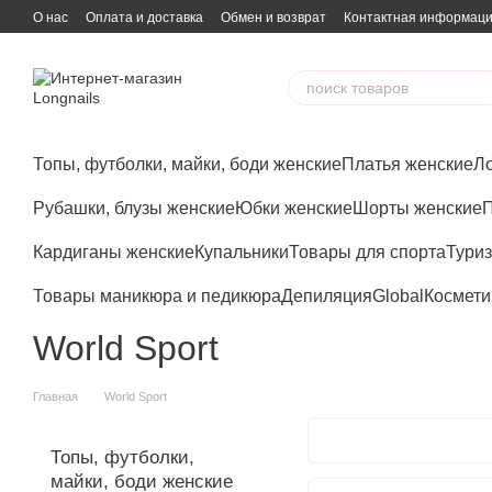
Перейти к основному контенту
О нас
Оплата и доставка
Обмен и возврат
Контактная информац
Топы, футболки, майки, боди женские
Платья женские
Ло
Рубашки, блузы женские
Юбки женские
Шорты женские
П
Кардиганы женские
Купальники
Товары для спорта
Туриз
Товары маникюра и педикюра
Депиляция
Global
Космети
World Sport
Главная
World Sport
Топы, футболки,
майки, боди женские