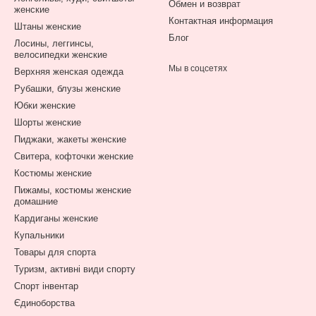
Обмен и возврат
женские
Контактная информация
Штаны женские
Блог
Лосины, леггинсы,
велосипедки женские
Мы в соцсетях
Верхняя женская одежда
Рубашки, блузы женские
Юбки женские
Шорты женские
Пиджаки, жакеты женские
Свитера, кофточки женские
Костюмы женские
Пижамы, костюмы женские
домашние
Кардиганы женские
Купальники
Товары для спорта
Туризм, активні види спорту
Спорт інвентар
Єдиноборства