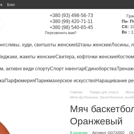
ия
Блог
+380 (93) 498-56-73
Гра
+380 (99) 420-71-11
Пн- Пт
Сб:
10
+380 (98) 540-65-45
Вс :
1
Перезвонить вам?
нгсливы, худи, свитшоты женские
Штаны женские
Лосины, л
иджаки, жакеты женские
Свитера, кофточки женские
Костюм
м, активні види спорту
Спорт інвентар
Єдиноборства
Тренаже
ка
Парфюмерия
Парикмахерское искусство
Наращивание ре
Главная
Товары для спорта
Мячи
Мячи футбольные, баскетбольные, волей
Мяч баскетб
Оранжевый
В наличии
Артикул: GG7X/002
Ос