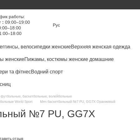
фик работы:
 :
09:00–19:00
Рус
:00–18:00
1:00–18:00
еггинсы, велосипедки женские
Верхняя женская одежда
ы женские
Пижамы, костюмы женские домашние
ри та фітнес
Водний спорт
сниц
 футбольные, баскетбольные, волейбольные
больные World Sport
Мяч баскетбольный №7 PU, GG7X Оранжевый
ольный №7 PU, GG7X
тавить отзыв