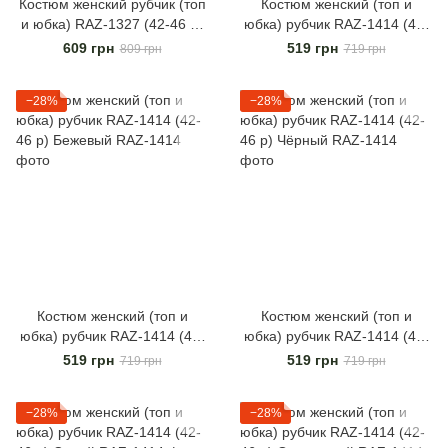
Костюм женский рубчик (топ
Костюм женский (топ и
и юбка) RAZ-1327 (42-46 р)
юбка) рубчик RAZ-1414 (42-
Разные цвета
46 р) Зелёный
609 грн
519 грн
809 грн
719 грн
−28%
−28%
Костюм женский (топ и
Костюм женский (топ и
юбка) рубчик RAZ-1414 (42-
юбка) рубчик RAZ-1414 (42-
46 р) Бежевый
46 р) Чёрный
519 грн
519 грн
719 грн
719 грн
−28%
−28%