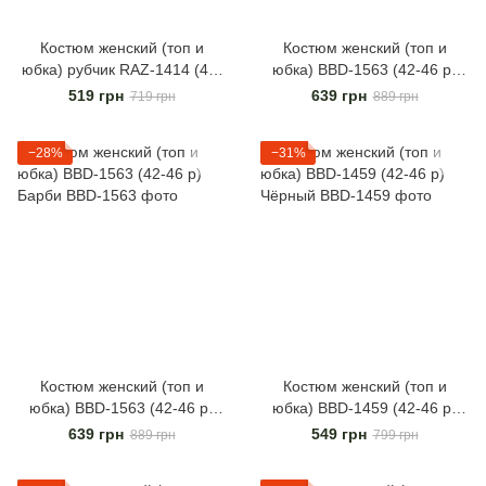
Костюм женский (топ и
Костюм женский (топ и
юбка) рубчик RAZ-1414 (42-
юбка) BBD-1563 (42-46 р)
46 р) Малиновый
Черный
519 грн
639 грн
719 грн
889 грн
−28%
−31%
Костюм женский (топ и
Костюм женский (топ и
юбка) BBD-1563 (42-46 р)
юбка) BBD-1459 (42-46 р)
Барби
Чёрный
639 грн
549 грн
889 грн
799 грн