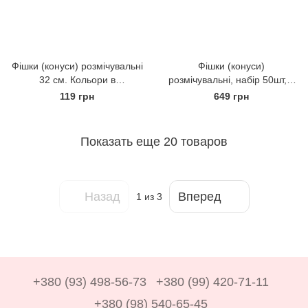
Фішки (конуси) розмічувальні
Фішки (конуси)
32 см. Кольори в
розмічувальні, набір 50шт, у
асортименті.
чохлі
119 грн
649 грн
Показать еще 20 товаров
Назад
Вперед
1
из 3
+380 (93) 498-56-73
+380 (99) 420-71-11
+380 (98) 540-65-45