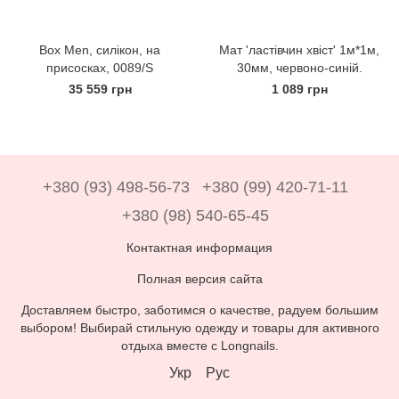
Вох Men, силікон, на
Мат 'ластівчин хвіст' 1м*1м,
присосках, 0089/S
30мм, червоно-синій.
35 559 грн
1 089 грн
+380 (93) 498-56-73
+380 (99) 420-71-11
+380 (98) 540-65-45
Контактная информация
Полная версия сайта
Доставляем быстро, заботимся о качестве, радуем большим
выбором! Выбирай стильную одежду и товары для активного
отдыха вместе с Longnails.
Укр
Рус