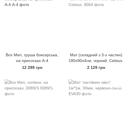
Вох Men, груша боксерська,
Мат (складний з 3-х частин)
на присосках А-4
180х90х4см, чорний, Celsius.
12 299 грн
2 129 грн