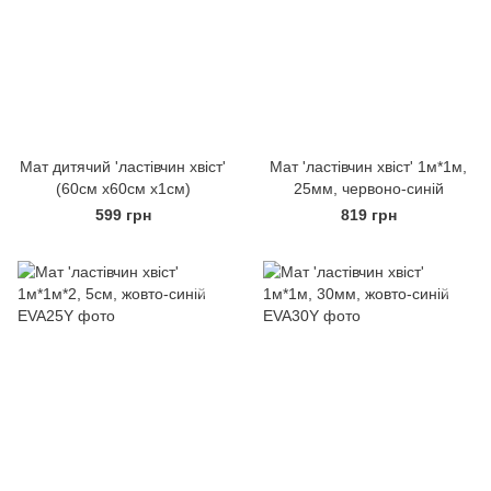
Мат дитячий 'ластівчин хвіст'
Мат 'ластівчин хвіст' 1м*1м,
(60см х60см х1см)
25мм, червоно-синій
599 грн
819 грн