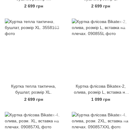
2 699 грн
2 699 грн
Куртка тепла тактична,
Куртка флісова Bikatex-2,
бушлат, розмір XL.
олива, розмір L, вставка на
плечах.
2 699 грн
1 099 грн