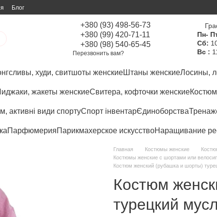
ия
Блог
+380 (93) 498-56-73
Гра
+380 (99) 420-71-11
Пн- Пт
Сб:
10
+380 (98) 540-65-45
Вс :
1
Перезвонить вам?
нгсливы, худи, свитшоты женские
Штаны женские
Лосины, л
иджаки, жакеты женские
Свитера, кофточки женские
Костюм
м, активні види спорту
Спорт інвентар
Єдиноборства
Тренаже
ка
Парфюмерия
Парикмахерское искусство
Наращивание ре
Главная
Костюмы женские
Костю
Костюмы женские с шортами или велосип
Костюм женский (рубашка и шорты) турец
Костюм женск
турецкий мусл