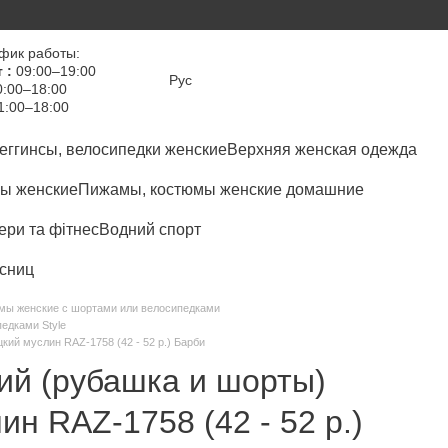
фик работы:
 :
09:00–19:00
Рус
:00–18:00
1:00–18:00
еггинсы, велосипедки женские
Верхняя женская одежда
ы женские
Пижамы, костюмы женские домашние
ри та фітнес
Водний спорт
сниц
мы женские с шортами или велосипедками
едками Style
кий муслин RAZ-1758 (42 - 52 р.) Барби
ий (рубашка и шорты)
ин RAZ-1758 (42 - 52 р.)