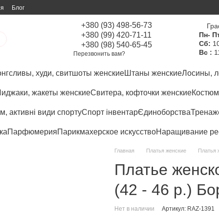
ия
Блог
+380 (93) 498-56-73
Гра
+380 (99) 420-71-11
Пн- Пт
Сб:
10
+380 (98) 540-65-45
Вс :
1
Перезвонить вам?
нгсливы, худи, свитшоты женские
Штаны женские
Лосины, л
иджаки, жакеты женские
Свитера, кофточки женские
Костюм
м, активні види спорту
Спорт інвентар
Єдиноборства
Тренаже
ка
Парфюмерия
Парикмахерское искусство
Наращивание ре
Главная
Платья женские
Платья 
Платье женск
(42 - 46 р.) Б
Нет в наличии
Артикул: RAZ-1391