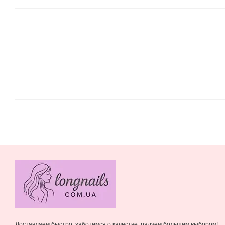
Доставляем быстро, заботимся о качестве, радуем большим выбором!