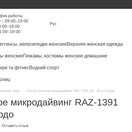
фик работы:
 :
09:00–19:00
Рус
:00–18:00
1:00–18:00
еггинсы, велосипедки женские
Верхняя женская одежда
ы женские
Пижамы, костюмы женские домашние
ри та фітнес
Водний спорт
сниц
женские Style
Платье женское микродайвинг RAZ-1391 (42 - 46 р.) Бордо
ое микродайвинг RAZ-1391
ордо
Оставить отзыв