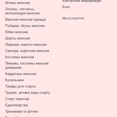
Контактная информация
Штаны женские
Блог
Лосины, леггинсы,
велосипедки женские
Мы в соцсетях
Верхняя женская одежда
Рубашки, блузы женские
Юбки женские
Шорты женские
Пиджаки, жакеты женские
Свитера, кофточки женские
Костюмы женские
Пижамы, костюмы женские
домашние
Кардиганы женские
Купальники
Товары для спорта
Туризм, активні види спорту
Спорт інвентар
Єдиноборства
Тренажери та фітнес