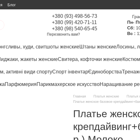
ия
Блог
+380 (93) 498-56-73
Гра
+380 (99) 420-71-11
Пн- Пт
Сб:
10
+380 (98) 540-65-45
Вс :
1
Перезвонить вам?
нгсливы, худи, свитшоты женские
Штаны женские
Лосины, л
иджаки, жакеты женские
Свитера, кофточки женские
Костюм
м, активні види спорту
Спорт інвентар
Єдиноборства
Тренаже
ка
Парфюмерия
Парикмахерское искусство
Наращивание ре
Главная
Платья женские
Платья 
Платье женское базовое крепдайвинг+бах
Платье женск
крепдайвинг+б
р.) Молоко