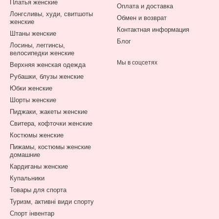
Платья женские
Оплата и доставка
Лонгсливы, худи, свитшоты
Обмен и возврат
женские
Контактная информация
Штаны женские
Блог
Лосины, леггинсы,
велосипедки женские
Мы в соцсетях
Верхняя женская одежда
Рубашки, блузы женские
Юбки женские
Шорты женские
Пиджаки, жакеты женские
Свитера, кофточки женские
Костюмы женские
Пижамы, костюмы женские
домашние
Кардиганы женские
Купальники
Товары для спорта
Туризм, активні види спорту
Спорт інвентар