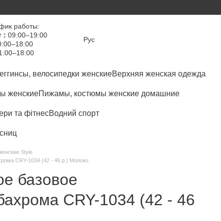
фик работы:
 :
09:00–19:00
Рус
:00–18:00
1:00–18:00
еггинсы, велосипедки женские
Верхняя женская одежда
ы женские
Пижамы, костюмы женские домашние
ри та фітнес
Водний спорт
сниц
женские Style
рома CRY-1034 (42 - 46 р.) Молоко
ое базовое
ахрома CRY-1034 (42 - 46