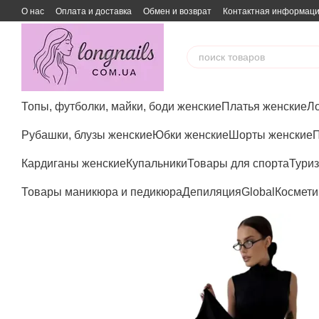
Перейти к основному контенту
О нас
Оплата и доставка
Обмен и возврат
Контактная информац
Топы, футболки, майки, боди женские
Платья женские
Ло
Рубашки, блузы женские
Юбки женские
Шорты женские
П
Кардиганы женские
Купальники
Товары для спорта
Туриз
Товары маникюра и педикюра
Депиляция
Global
Космети