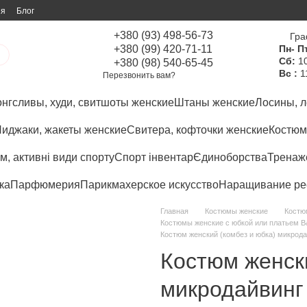
ия
Блог
+380 (93) 498-56-73
Гра
+380 (99) 420-71-11
Пн- Пт
Сб:
10
+380 (98) 540-65-45
Вс :
1
Перезвонить вам?
нгсливы, худи, свитшоты женские
Штаны женские
Лосины, л
иджаки, жакеты женские
Свитера, кофточки женские
Костюм
м, активні види спорту
Спорт інвентар
Єдиноборства
Тренаже
ка
Парфюмерия
Парикмахерское искусство
Наращивание ре
Главная
Костюмы женские
Костю
Костюмы женские с юбкой или платьем 
Костюм женский (комбез и юбка) микродай
Костюм женски
микродайвинг 