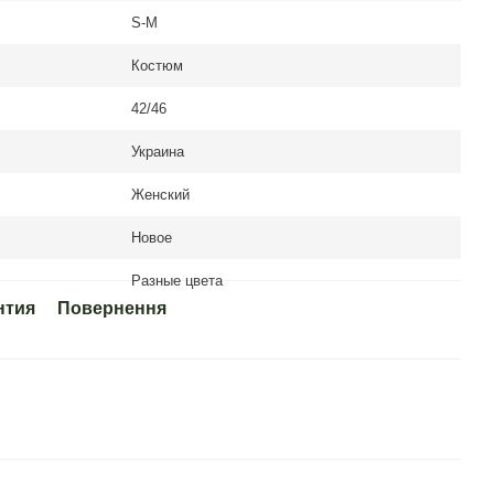
S-M
Костюм
42/46
Украина
Женский
Новое
Разные цвета
нтия
Повернення