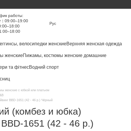
фик работы:
 :
09:00–19:00
Рус
:00–18:00
1:00–18:00
еггинсы, велосипедки женские
Верхняя женская одежда
ы женские
Пижамы, костюмы женские домашние
ри та фітнес
Водний спорт
сниц
мы женские с юбкой или платьем
B&B
винг BBD-1651 (42 - 46 р.) Чёрный
й (комбез и юбка)
BBD-1651 (42 - 46 р.)