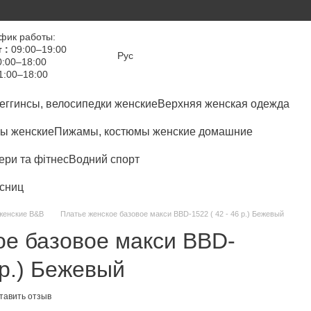
фик работы:
 :
09:00–19:00
Рус
:00–18:00
1:00–18:00
еггинсы, велосипедки женские
Верхняя женская одежда
ы женские
Пижамы, костюмы женские домашние
ри та фітнес
Водний спорт
сниц
женские B&B
Платье женское базовое макси BBD-1522 ( 42 - 46 р.) Бежевый
ое базовое макси BBD-
 р.) Бежевый
тавить отзыв