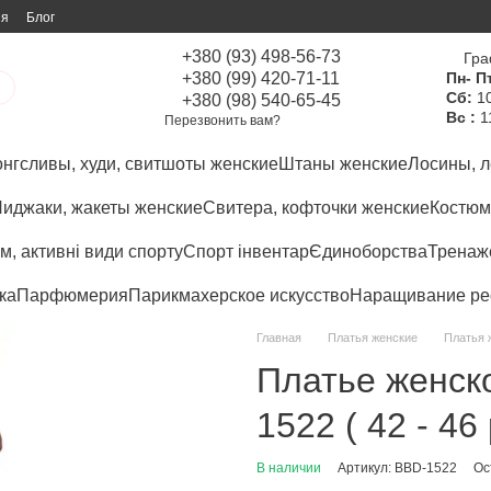
ия
Блог
+380 (93) 498-56-73
Гра
+380 (99) 420-71-11
Пн- Пт
Сб:
10
+380 (98) 540-65-45
Вс :
1
Перезвонить вам?
нгсливы, худи, свитшоты женские
Штаны женские
Лосины, л
иджаки, жакеты женские
Свитера, кофточки женские
Костюм
м, активні види спорту
Спорт інвентар
Єдиноборства
Тренаже
ка
Парфюмерия
Парикмахерское искусство
Наращивание ре
Главная
Платья женские
Платья 
Платье женск
1522 ( 42 - 46
В наличии
Артикул: BBD-1522
Ос