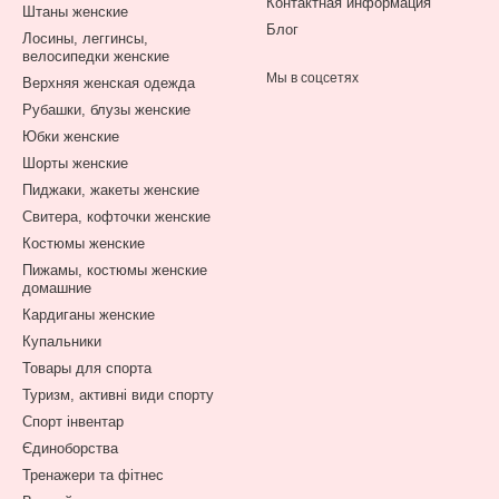
Контактная информация
Штаны женские
Блог
Лосины, леггинсы,
велосипедки женские
Мы в соцсетях
Верхняя женская одежда
Рубашки, блузы женские
Юбки женские
Шорты женские
Пиджаки, жакеты женские
Свитера, кофточки женские
Костюмы женские
Пижамы, костюмы женские
домашние
Кардиганы женские
Купальники
Товары для спорта
Туризм, активні види спорту
Спорт інвентар
Єдиноборства
Тренажери та фітнес