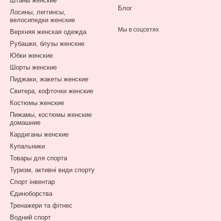
Штаны женские
Блог
Лосины, леггинсы,
велосипедки женские
Мы в соцсетях
Верхняя женская одежда
Рубашки, блузы женские
Юбки женские
Шорты женские
Пиджаки, жакеты женские
Свитера, кофточки женские
Костюмы женские
Пижамы, костюмы женские
домашние
Кардиганы женские
Купальники
Товары для спорта
Туризм, активні види спорту
Спорт інвентар
Єдиноборства
Тренажери та фітнес
Водний спорт