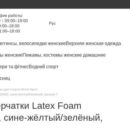
фик работы:
 :
09:00–19:00
Рус
:00–18:00
1:00–18:00
еггинсы, велосипедки женские
Верхняя женская одежда
ы женские
Пижамы, костюмы женские домашние
ри та фітнес
Водний спорт
сниц
ы для спорта World Sport
DRID, сине-жёлтый/зелёный, размер 7
ерчатки Latex Foam
сине-жёлтый/зелёный,