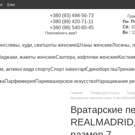
ия
Блог
+380 (93) 498-56-73
Гра
+380 (99) 420-71-11
Пн- Пт
Сб:
10
+380 (98) 540-65-45
Вс :
1
Перезвонить вам?
нгсливы, худи, свитшоты женские
Штаны женские
Лосины, л
иджаки, жакеты женские
Свитера, кофточки женские
Костюм
м, активні види спорту
Спорт інвентар
Єдиноборства
Тренаже
ка
Парфюмерия
Парикмахерское искусство
Наращивание ре
Главная
Товары для спорта
Товар
Вратарские перчатки Latex Foam REALMA
Вратарские п
REALMADRID, 
размер 7