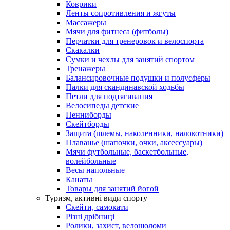
Коврики
Ленты сопротивления и жгуты
Массажеры
Мячи для фитнеса (фитболы)
Перчатки для тренеровок и велоспорта
Скакалки
Сумки и чехлы для занятий спортом
Тренажеры
Балансировочные подушки и полусферы
Палки для скандинавской ходьбы
Петли для подтягивания
Велосипеды детские
Пенниборды
Скейтборды
Защита (шлемы, наколенники, налокотники)
Плаванье (шапочки, очки, аксессуары)
Мячи футбольные, баскетбольные,
волейбольные
Весы напольные
Канаты
Товары для занятий йогой
Туризм, активні види спорту
Скейти, самокати
Різні дрібниці
Ролики, захист, велошоломи