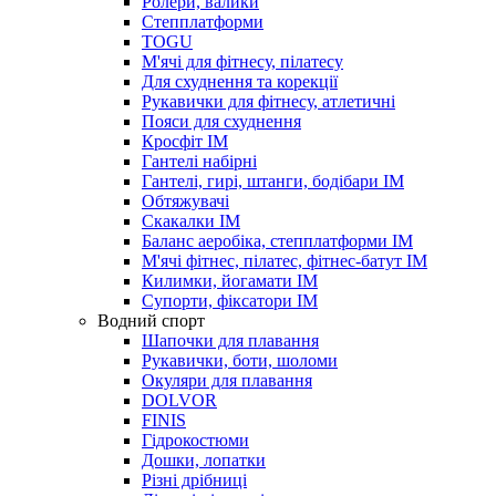
Ролери, валики
Степплатформи
TOGU
М'ячі для фітнесу, пілатесу
Для схуднення та корекції
Рукавички для фітнесу, атлетичні
Пояси для схуднення
Кросфіт IM
Гантелі набірні
Гантелі, гирі, штанги, бодібари IM
Обтяжувачі
Скакалки IM
Баланс аеробіка, степплатформи IM
М'ячі фітнес, пілатес, фітнес-батут IM
Килимки, йогамати IM
Супорти, фіксатори IM
Водний спорт
Шапочки для плавання
Рукавички, боти, шоломи
Окуляри для плавання
DOLVOR
FINIS
Гідрокостюми
Дошки, лопатки
Різні дрібниці