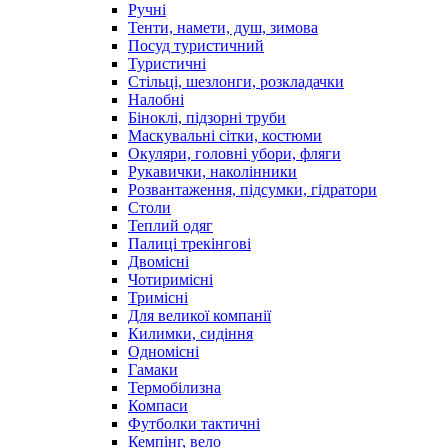
Ручні
Тенти, намети, душ, зимова
Посуд туристичний
Туристичні
Стільці, шезлонги, розкладачки
Налобні
Біноклі, підзорні труби
Маскувальні сітки, костюми
Окуляри, головні убори, фляги
Рукавички, наколінники
Розвантаження, підсумки, гідратори
Столи
Теплий одяг
Палиці трекінгові
Двомісні
Чотиримісні
Тримісні
Для великої компанії
Килимки, сидіння
Одномісні
Гамаки
Термобілизна
Компаси
Футболки тактичні
Кемпінг, вело