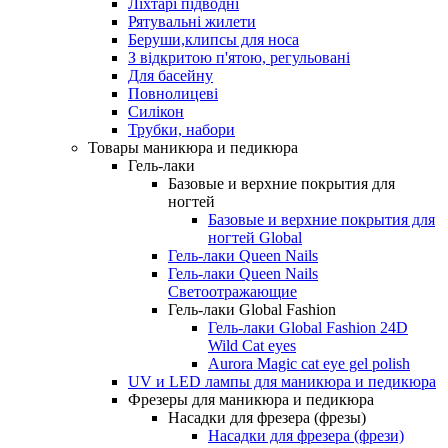
Ліхтарі підводні
Рятувальні жилети
Беруши,клипсы для носа
З відкритою п'ятою, регульовані
Для басейну
Повнолицеві
Силікон
Трубки, набори
Товары маникюра и педикюра
Гель-лаки
Базовые и верхние покрытия для
ногтей
Базовые и верхние покрытия для
ногтей Global
Гель-лаки Queen Nails
Гель-лаки Queen Nails
Светоотражающие
Гель-лаки Global Fashion
Гель-лаки Global Fashion 24D
Wild Cat eyes
Aurora Magic cat eye gel polish
UV и LED лампы для маникюра и педикюра
Фрезеры для маникюра и педикюра
Насадки для фрезера (фрезы)
Насадки для фрезера (фрези)