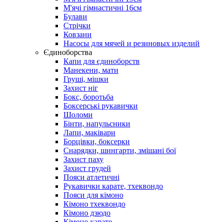
М'ячі гімнастичні 16см
Булави
Стрічки
Ковзани
Насосы для мячей и резиновых изделий
Єдиноборства
Капи для єдиноборств
Манекени, мати
Груші, мішки
Захист ніг
Бокс, боротьба
Боксерські рукавички
Шоломи
Бінти, напульсники
Лапи, маківари
Борцівки, боксерки
Снарядки, шингарти, змішані бої
Захист паху
Захист грудей
Пояси атлетичні
Рукавички карате, тхеквондо
Пояси для кімоно
Кімоно тхеквондо
Кімоно дзюдо
Кімоно карате