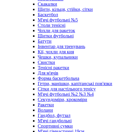
Скакалки
Щити, кільця, стійки, сітки
Баскетбол
М'ячі футбольнi №5
Столи тенісні
Чохли для ракеток
Щитки футбольнi
Батути
Інвентар для тренувань
Кії, чохли для кия
Чешки, купальники
Свистки
Тенісні ракетки
Для м'ячів
Форма баскетбольна
Гетри, манішки, капітанські пов'язки
Сітки для настільного тенісу
М'ячі футбольні №2 №3 №4
Секундоміри, крокоміри
Ракетки
Волани
Гандбол, футзал
М'ячі гандбольні
Спортивні сумки
М'ячі гімнастичні 19см