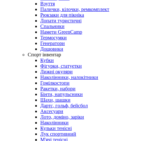
Взуття
Палички, кілочки, ремкомплект
Рюкзаки для пікніка
Лопати туристичні
Спальники
Намети GreenCamp
Термосумки
Генератори
Дощовики
Спорт інвентар
Кубки
Фігурки, статуетки
Лижні окуляри
Наколінники, налокітники
Гомілкостопи
Ракетки, набори
Бінти, напульсники
Шахи, шашки
Дартс, гольф, бейсбол
Аксесуари
Лото, доміно, заріки
Наколінники
Кульки тенісні
Лук спортивний
М'ячі тенісні