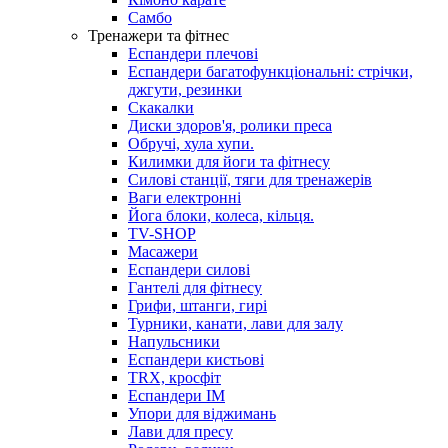
Самбо
Тренажери та фітнес
Еспандери плечові
Еспандери багатофункціональні: стрічки,
джгути, резинки
Скакалки
Диски здоров'я, ролики преса
Обручі, хула хупи.
Килимки для йоги та фітнесу
Силові станції, тяги для тренажерів
Ваги електронні
Йога блоки, колеса, кільця.
TV-SHOP
Масажери
Еспандери силові
Гантелі для фітнесу
Грифи, штанги, гирі
Турники, канати, лави для залу
Напульсники
Еспандери кистьові
TRX, кросфіт
Еспандери IM
Упори для віджимань
Лави для пресу