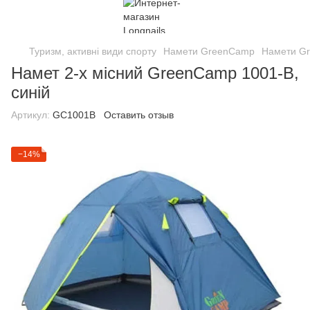
Туризм, активні види спорту
Намети GreenCamp
Намети G
Намет 2-х місний GreenCamp 1001-B,
синій
Артикул:
GC1001B
Оставить отзыв
−14%