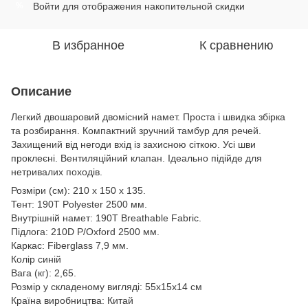
Войти
для отображения накопительной скидки
%
В избранное
К сравнению
Описание
Легкий двошаровий двомісний намет. Проста і швидка збірка
та розбирання. Компактний зручний тамбур для речей.
Захищений від негоди вхід із захисною сіткою. Усі шви
проклеєні. Вентиляційний клапан. Ідеально підійде для
нетривалих походів.
Розміри (см): 210 х 150 х 135.
Тент: 190T Polyester 2500 мм.
Внутрішній намет: 190T Breathable Fabric.
Підлога: 210D P/Oxford 2500 мм.
Каркас: Fiberglass 7,9 мм.
Колір синій
Вага (кг): 2,65.
Розмір у складеному вигляді: 55х15х14 см
Країна виробництва: Китай