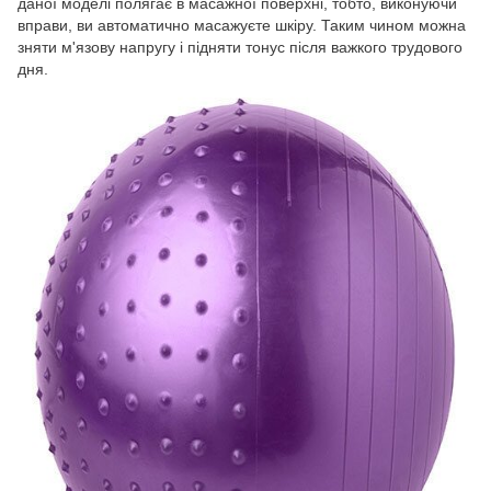
даної моделі полягає в масажної поверхні, тобто, виконуючи
вправи, ви автоматично масажуєте шкіру. Таким чином можна
зняти м'язову напругу і підняти тонус після важкого трудового
дня.