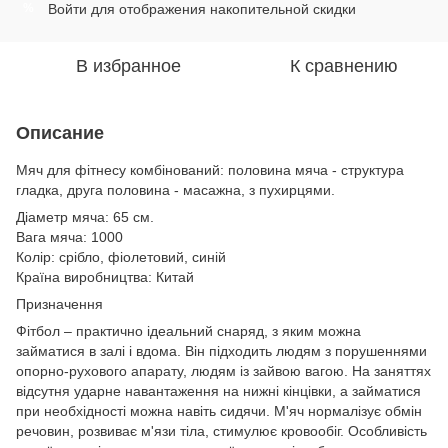
Войти
для отображения накопительной скидки
%
В избранное
К сравнению
Описание
Мяч для фітнесу комбінований: половина мяча - структура
гладка, друга половина - масажна, з пухирцями.
Діаметр мяча: 65 см.
Вага мяча: 1000
Колір: срібло, фіолетовий, синій
Країна виробництва: Китай
Призначення
Фітбол – практично ідеальний снаряд, з яким можна
займатися в залі і вдома. Він підходить людям з порушеннями
опорно-рухового апарату, людям із зайвою вагою. На заняттях
відсутня ударне навантаження на нижні кінцівки, а займатися
при необхідності можна навіть сидячи. М'яч нормалізує обмін
речовин, розвиває м'язи тіла, стимулює кровообіг. Особливість