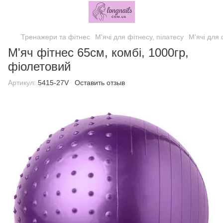
Тренажери та фітнес
М'ячі для фітнесу, пілатесу
М'ячі для 
М'яч фітнес 65см, комбі, 1000гр,
фіолетовий
Артикул:
5415-27V
Оставить отзыв