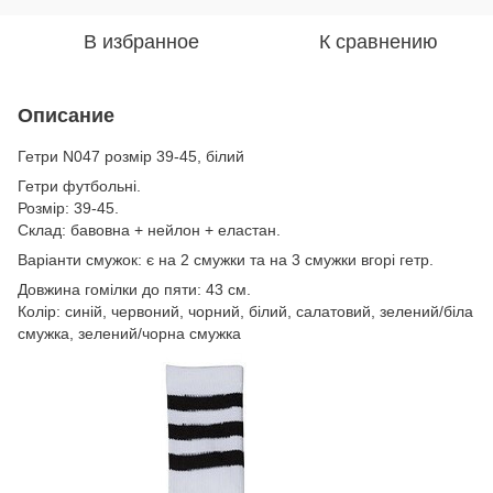
В избранное
К сравнению
Описание
Гетри N047 розмір 39-45, білий
Гетри футбольні.
Розмір: 39-45.
Склад: бавовна + нейлон + еластан.
Варіанти смужок: є на 2 смужки та на 3 смужки вгорі гетр.
Довжина гомілки до пяти: 43 см.
Колір: синій, червоний, чорний, білий, салатовий, зелений/біла
смужка, зелений/чорна смужка