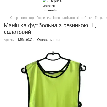
Спорт інвентар
Гетри, манішки, капітанські пов'язки
Гетри, 
Манішка футбольна з резинкою, L,
салатовий.
Артикул:
MS/103GL
Оставить отзыв