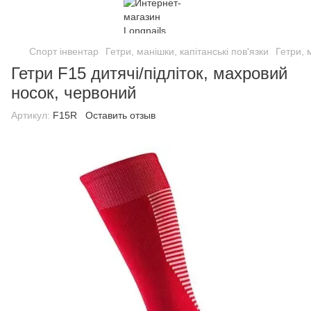
Спорт інвентар
Гетри, манішки, капітанські пов'язки
Гетри, 
Гетри F15 дитячі/підліток, махровий
носок, червоний
Артикул:
F15R
Оставить отзыв