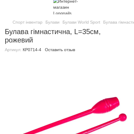
Спорт інвентар
Булави
Булави World Sport
Булава гімнаст
Булава гімнастична, L=35см,
рожевий
Артикул:
КР0714-4
Оставить отзыв