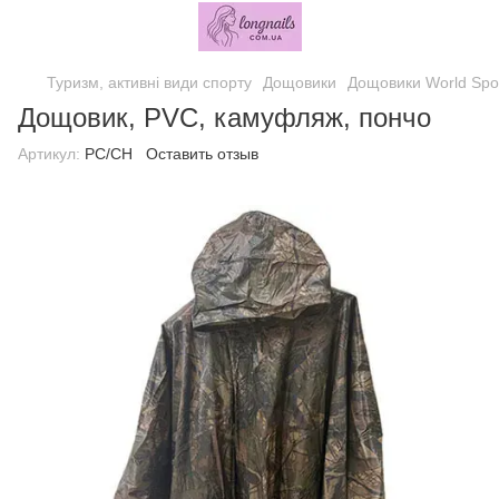
Туризм, активні види спорту
Дощовики
Дощовики World Spo
Дощовик, PVC, камуфляж, пончо
Артикул:
РС/CH
Оставить отзыв