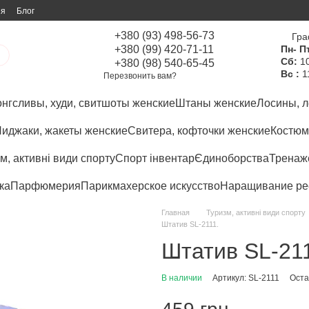
ия
Блог
+380 (93) 498-56-73
Гра
+380 (99) 420-71-11
Пн- Пт
Сб:
10
+380 (98) 540-65-45
Вс :
1
Перезвонить вам?
нгсливы, худи, свитшоты женские
Штаны женские
Лосины, л
иджаки, жакеты женские
Свитера, кофточки женские
Костюм
м, активні види спорту
Спорт інвентар
Єдиноборства
Тренаже
ка
Парфюмерия
Парикмахерское искусство
Наращивание ре
Главная
Туризм, активні види спорту
Штатив SL-2111.
Штатив SL-21
В наличии
Артикул: SL-2111
Оста