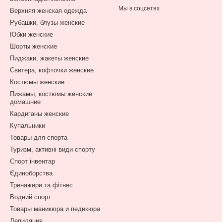
Мы в соцсетях
Верхняя женская одежда
Рубашки, блузы женские
Юбки женские
Шорты женские
Пиджаки, жакеты женские
Свитера, кофточки женские
Костюмы женские
Пижамы, костюмы женские
домашние
Кардиганы женские
Купальники
Товары для спорта
Туризм, активні види спорту
Спорт інвентар
Єдиноборства
Тренажери та фітнес
Водний спорт
Товары маникюра и педикюра
Депиляция