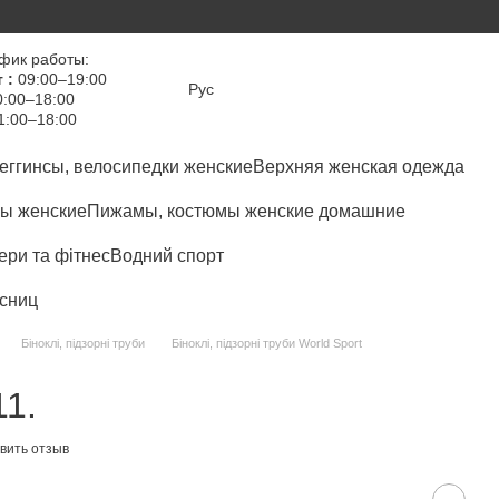
фик работы:
 :
09:00–19:00
Рус
:00–18:00
1:00–18:00
еггинсы, велосипедки женские
Верхняя женская одежда
ы женские
Пижамы, костюмы женские домашние
ри та фітнес
Водний спорт
сниц
Біноклі, підзорні труби
Біноклі, підзорні труби World Sport
11.
вить отзыв