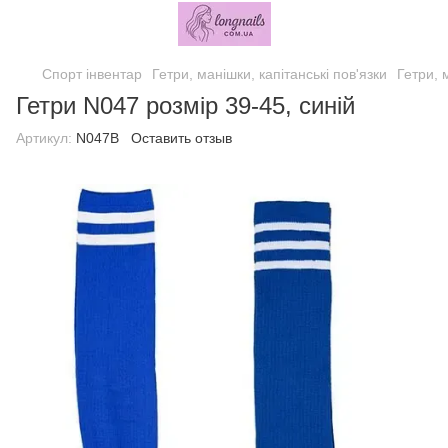
Спорт інвентар
Гетри, манішки, капітанські пов'язки
Гетри, 
Гетри N047 розмір 39-45, синій
Артикул:
N047B
Оставить отзыв