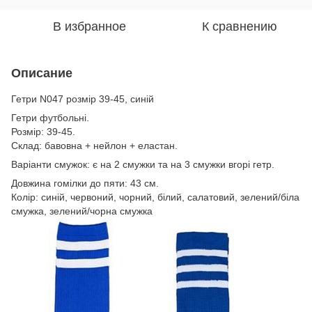
В избранное
К сравнению
Описание
Гетри N047 розмір 39-45, синій
Гетри футбольні.
Розмір: 39-45.
Склад: бавовна + нейлон + еластан.
Варіанти смужок: є на 2 смужки та на 3 смужки вгорі гетр.
Довжина гомілки до пяти: 43 см.
Колір: синій, червоний, чорний, білий, салатовий, зелений/біла
смужка, зелений/чорна смужка