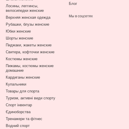
Блог
Лосины, леггинсы,
велосипедки женские
Мы в соцсетях
Верхняя женская одежда
Рубашки, блузы женские
Юбки женские
Шорты женские
Пиджаки, жакеты женские
Свитера, кофточки женские
Костюмы женские
Пижамы, костюмы женские
домашние
Кардиганы женские
Купальники
Товары для спорта
Туризм, активні види спорту
Спорт інвентар
Єдиноборства
Тренажери та фітнес
Водний спорт