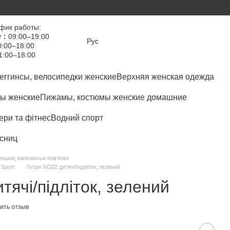
фик работы:
 :
09:00–19:00
Рус
:00–18:00
1:00–18:00
еггинсы, велосипедки женские
Верхняя женская одежда
ы женские
Пижамы, костюмы женские домашние
ри та фітнес
Водний спорт
сниц
нішки, капітанські пов'язки
 Sport
Гетри NO22 дитячі/підліток, зелений
тячі/підліток, зелений
ить отзыв