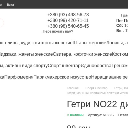
ия
Блог
+380 (93) 498-56-73
Гра
+380 (99) 420-71-11
Пн- Пт
Сб:
10
+380 (98) 540-65-45
Вс :
1
Перезвонить вам?
нгсливы, худи, свитшоты женские
Штаны женские
Лосины, л
иджаки, жакеты женские
Свитера, кофточки женские
Костюм
м, активні види спорту
Спорт інвентар
Єдиноборства
Тренаже
ка
Парфюмерия
Парикмахерское искусство
Наращивание ре
Главная
Спорт інвентар
Гетри, ма
Гетри, манішки, капітанські пов'язки World
Гетри NO22 ди
В наличии
Артикул: N022G
Остав