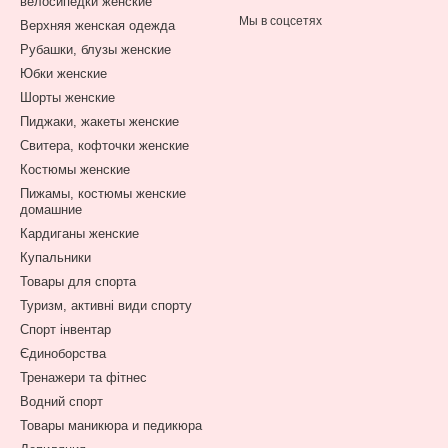
велосипедки женские
Мы в соцсетях
Верхняя женская одежда
Рубашки, блузы женские
Юбки женские
Шорты женские
Пиджаки, жакеты женские
Свитера, кофточки женские
Костюмы женские
Пижамы, костюмы женские
домашние
Кардиганы женские
Купальники
Товары для спорта
Туризм, активні види спорту
Спорт інвентар
Єдиноборства
Тренажери та фітнес
Водний спорт
Товары маникюра и педикюра