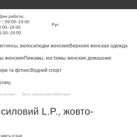
фик работы:
 :
09:00–19:00
Рус
:00–18:00
1:00–18:00
еггинсы, велосипедки женские
Верхняя женская одежда
ы женские
Пижамы, костюмы женские домашние
ри та фітнес
Водний спорт
сниц
апульсники
Бінти, напульсники World Sport
 силовий L.P., жовто-
тавить отзыв