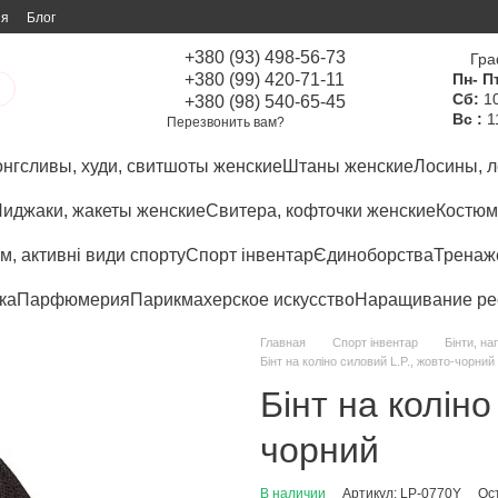
ия
Блог
+380 (93) 498-56-73
Гра
+380 (99) 420-71-11
Пн- Пт
Сб:
10
+380 (98) 540-65-45
Вс :
1
Перезвонить вам?
нгсливы, худи, свитшоты женские
Штаны женские
Лосины, л
иджаки, жакеты женские
Свитера, кофточки женские
Костюм
м, активні види спорту
Спорт інвентар
Єдиноборства
Тренаже
ка
Парфюмерия
Парикмахерское искусство
Наращивание ре
Главная
Спорт інвентар
Бінти, н
Бінт на коліно силовий L.P., жовто-чорний
Бінт на коліно
чорний
В наличии
Артикул: LP-0770Y
Ос