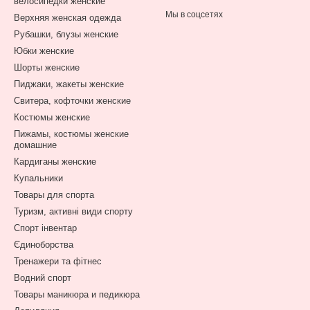
велосипедки женские
Мы в соцсетях
Верхняя женская одежда
Рубашки, блузы женские
Юбки женские
Шорты женские
Пиджаки, жакеты женские
Свитера, кофточки женские
Костюмы женские
Пижамы, костюмы женские
домашние
Кардиганы женские
Купальники
Товары для спорта
Туризм, активні види спорту
Спорт інвентар
Єдиноборства
Тренажери та фітнес
Водний спорт
Товары маникюра и педикюра