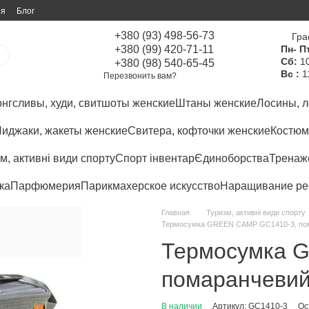
ия
Блог
+380 (93) 498-56-73
Гра
+380 (99) 420-71-11
Пн- Пт
Сб:
10
+380 (98) 540-65-45
Вс :
1
Перезвонить вам?
нгсливы, худи, свитшоты женские
Штаны женские
Лосины, л
иджаки, жакеты женские
Свитера, кофточки женские
Костюм
м, активні види спорту
Спорт інвентар
Єдиноборства
Тренаже
ка
Парфюмерия
Парикмахерское искусство
Наращивание ре
Главная
Туризм, активні види спорту
Термосумка GREEN CAMP GC1410-3, пом
Термосумка 
помаранчевий
В наличии
Артикул: GC1410-3
Ос