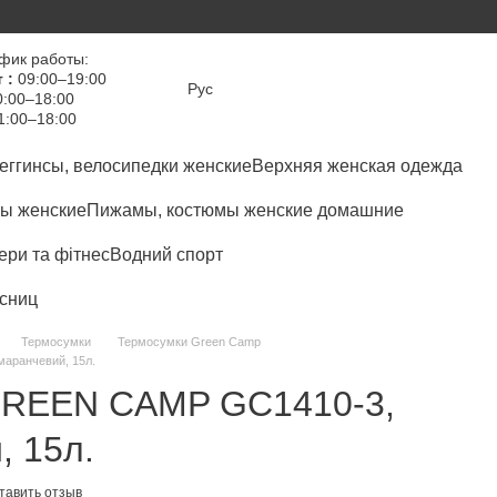
фик работы:
 :
09:00–19:00
Рус
:00–18:00
1:00–18:00
еггинсы, велосипедки женские
Верхняя женская одежда
ы женские
Пижамы, костюмы женские домашние
ри та фітнес
Водний спорт
сниц
Термосумки
Термосумки Green Camp
аранчевий, 15л.
GREEN CAMP GC1410-3,
, 15л.
тавить отзыв