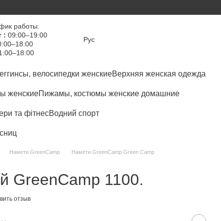
фик работы:
 :
09:00–19:00
Рус
:00–18:00
1:00–18:00
еггинсы, велосипедки женские
Верхняя женская одежда
ы женские
Пижамы, костюмы женские домашние
ри та фітнес
Водний спорт
сниц
Намети GreenCamp
Намети GreenCamp Green Camp
ий GreenCamp 1100.
вить отзыв