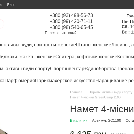
ия
Блог
+380 (93) 498-56-73
Гра
+380 (99) 420-71-11
Пн- Пт
Сб:
10
+380 (98) 540-65-45
Вс :
1
Перезвонить вам?
нгсливы, худи, свитшоты женские
Штаны женские
Лосины, л
иджаки, жакеты женские
Свитера, кофточки женские
Костюм
м, активні види спорту
Спорт інвентар
Єдиноборства
Тренаже
ка
Парфюмерия
Парикмахерское искусство
Наращивание ре
Главная
Туризм, активні види спорту
Намет 4-місний GreenCamp 1100.
Намет 4-місн
В наличии
Артикул: GC1100
Оста