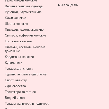
велосипедки женские
Мы в соцсетях
Верхняя женская одежда
Рубашки, блузы женские
Юбки женские
Шорты женские
Пиджаки, жакеты женские
Свитера, кофточки женские
Костюмы женские
Пижамы, костюмы женские
домашние
Кардиганы женские
Купальники
Товары для спорта
Туризм, активні види спорту
Спорт інвентар
Єдиноборства
Тренажери та фітнес
Водний спорт
Товары маникюра и педикюра