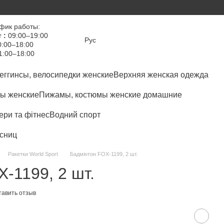
фик работы:
 :
09:00–19:00
Рус
:00–18:00
1:00–18:00
еггинсы, велосипедки женские
Верхняя женская одежда
ы женские
Пижамы, костюмы женские домашние
ри та фітнес
Водний спорт
сниц
Ракетки World Sport
Бадмінтон FOX-1199, 2 шт.
-1199, 2 шт.
тавить отзыв