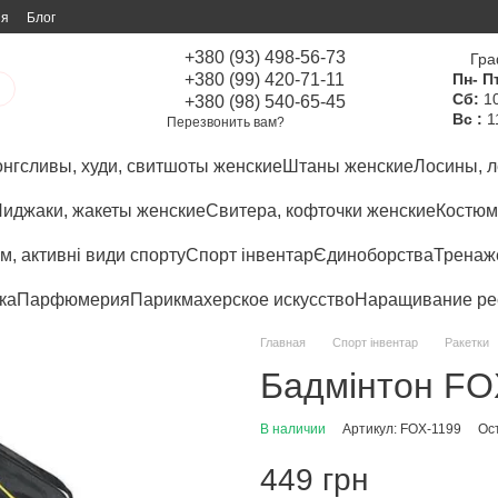
ия
Блог
+380 (93) 498-56-73
Гра
+380 (99) 420-71-11
Пн- Пт
Сб:
10
+380 (98) 540-65-45
Вс :
1
Перезвонить вам?
нгсливы, худи, свитшоты женские
Штаны женские
Лосины, л
иджаки, жакеты женские
Свитера, кофточки женские
Костюм
м, активні види спорту
Спорт інвентар
Єдиноборства
Тренаже
ка
Парфюмерия
Парикмахерское искусство
Наращивание ре
Главная
Спорт інвентар
Ракетки
Бадмінтон FOX
В наличии
Артикул: FOX-1199
Ос
449 грн