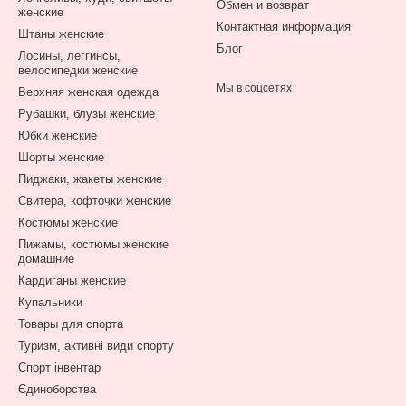
Обмен и возврат
женские
Контактная информация
Штаны женские
Блог
Лосины, леггинсы,
велосипедки женские
Мы в соцсетях
Верхняя женская одежда
Рубашки, блузы женские
Юбки женские
Шорты женские
Пиджаки, жакеты женские
Свитера, кофточки женские
Костюмы женские
Пижамы, костюмы женские
домашние
Кардиганы женские
Купальники
Товары для спорта
Туризм, активні види спорту
Спорт інвентар
Єдиноборства