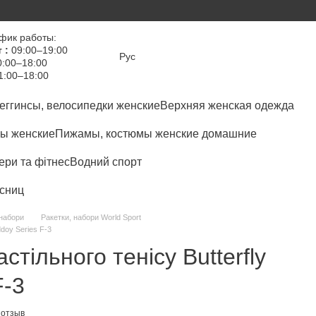
фик работы:
 :
09:00–19:00
Рус
:00–18:00
1:00–18:00
еггинсы, велосипедки женские
Верхняя женская одежда
ы женские
Пижамы, костюмы женские домашние
ри та фітнес
Водний спорт
сниц
 набори
Ракетки, набори World Sport
ddoy Series F-3
стільного тенісу Butterfly
F-3
 отзыв