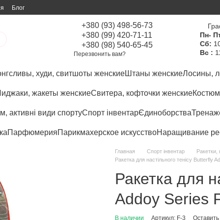
ия
Блог
+380 (93) 498-56-73
Гра
+380 (99) 420-71-11
Пн- Пт
Сб:
10
+380 (98) 540-65-45
Вс :
1
Перезвонить вам?
нгсливы, худи, свитшоты женские
Штаны женские
Лосины, л
иджаки, жакеты женские
Свитера, кофточки женские
Костюм
м, активні види спорту
Спорт інвентар
Єдиноборства
Тренаже
ка
Парфюмерия
Парикмахерское искусство
Наращивание ре
Главная
Спорт інвентар
Ракетки,
Ракетка для настільного тенісу Butterfly A
Ракетка для на
Addoy Series 
В наличии
Артикул: F-3
Оставить