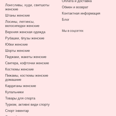
Оплата и доставка
Лонгсливы, худи, свитшоты
Обмен и возврат
женские
Контактная информация
Штаны женские
Блог
Лосины, леггинсы,
велосипедки женские
Мы в соцсетях
Верхняя женская одежда
Рубашки, блузы женские
Юбки женские
Шорты женские
Пиджаки, жакеты женские
Свитера, кофточки женские
Костюмы женские
Пижамы, костюмы женские
домашние
Кардиганы женские
Купальники
Товары для спорта
Туризм, активні види спорту
Спорт інвентар