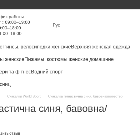
фик работы:
 :
09:00–19:00
Рус
:00–18:00
1:00–18:00
еггинсы, велосипедки женские
Верхняя женская одежда
ы женские
Пижамы, костюмы женские домашние
ри та фітнес
Водний спорт
сниц
Скакалки World Sport
Скакалка гімнастична синя, бавовна/поліестер
астична синя, бавовна/
вить отзыв