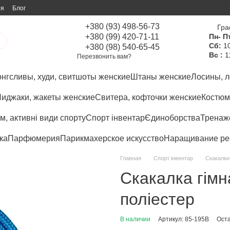
ия
Блог
+380 (93) 498-56-73
Гра
+380 (99) 420-71-11
Пн- Пт
Сб:
10
+380 (98) 540-65-45
Вс :
1
Перезвонить вам?
нгсливы, худи, свитшоты женские
Штаны женские
Лосины, л
иджаки, жакеты женские
Свитера, кофточки женские
Костюм
м, активні види спорту
Спорт інвентар
Єдиноборства
Тренаже
ка
Парфюмерия
Парикмахерское искусство
Наращивание ре
Главная
Спорт інвентар
Скакалки
Скакалка гімн
поліестер
В наличии
Артикул: 85-195B
Оста