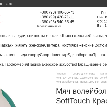
ия
Блог
+380 (93) 498-56-73
Гра
+380 (99) 420-71-11
Пн- Пт
Сб:
10
+380 (98) 540-65-45
Вс :
1
Перезвонить вам?
нгсливы, худи, свитшоты женские
Штаны женские
Лосины, л
иджаки, жакеты женские
Свитера, кофточки женские
Костюм
м, активні види спорту
Спорт інвентар
Єдиноборства
Тренаже
ка
Парфюмерия
Парикмахерское искусство
Наращивание ре
Главная
Товары для спорта
Мячи
Мячи футбольные, баскетбольные, воле
Мяч волейбольный Ronex 1500 SoftTouch
Мяч волейбол
SoftTouch Кр