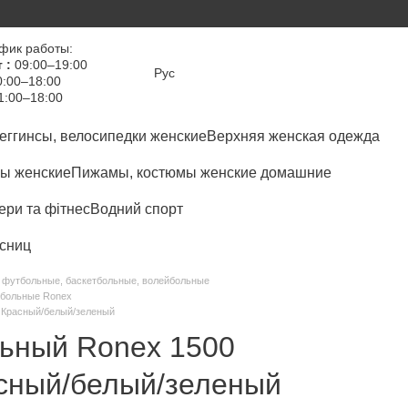
фик работы:
 :
09:00–19:00
Рус
:00–18:00
1:00–18:00
еггинсы, велосипедки женские
Верхняя женская одежда
ы женские
Пижамы, костюмы женские домашние
ри та фітнес
Водний спорт
сниц
 футбольные, баскетбольные, волейбольные
йбольные Ronex
 Красный/белый/зеленый
ьный Ronex 1500
асный/белый/зеленый