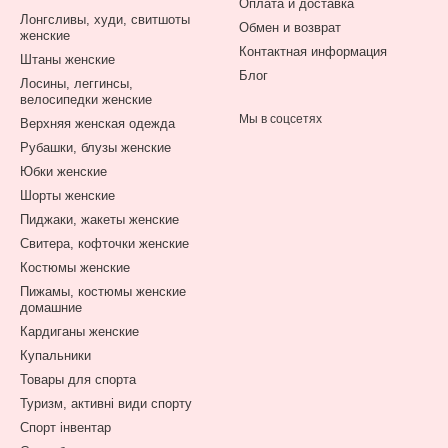
Оплата и доставка
Лонгсливы, худи, свитшоты
Обмен и возврат
женские
Контактная информация
Штаны женские
Блог
Лосины, леггинсы,
велосипедки женские
Мы в соцсетях
Верхняя женская одежда
Рубашки, блузы женские
Юбки женские
Шорты женские
Пиджаки, жакеты женские
Свитера, кофточки женские
Костюмы женские
Пижамы, костюмы женские
домашние
Кардиганы женские
Купальники
Товары для спорта
Туризм, активні види спорту
Спорт інвентар