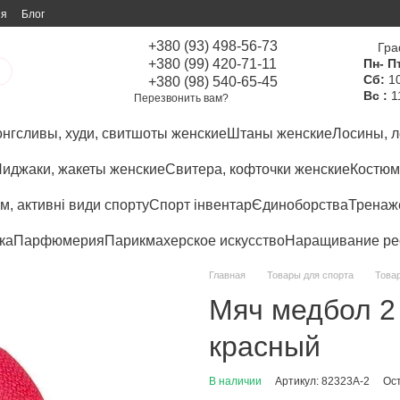
ия
Блог
+380 (93) 498-56-73
Гра
+380 (99) 420-71-11
Пн- Пт
Сб:
10
+380 (98) 540-65-45
Вс :
1
Перезвонить вам?
нгсливы, худи, свитшоты женские
Штаны женские
Лосины, л
иджаки, жакеты женские
Свитера, кофточки женские
Костюм
м, активні види спорту
Спорт інвентар
Єдиноборства
Тренаже
ка
Парфюмерия
Парикмахерское искусство
Наращивание ре
Главная
Товары для спорта
Товар
Мяч медбол 2 к
красный
В наличии
Артикул: 82323A-2
Ос