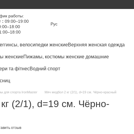
фик работы:
 :
09:00–19:00
Рус
:00–18:00
1:00–18:00
еггинсы, велосипедки женские
Верхняя женская одежда
ы женские
Пижамы, костюмы женские домашние
ри та фітнес
Водний спорт
сниц
ы для спорта IronMaster
Мяч медбол 2 кг (2/1), d=19 см. Чёрно-красный
г (2/1), d=19 см. Чёрно-
тавить отзыв