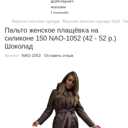
Верхняя женская одежда
Верхняя женская одежда Style
Па
Пальто женское плащёвка на
силиконе 150 NAO-1052 (42 - 52 р.)
Шоколад
Артикул:
NAO-1052
Оставить отзыв