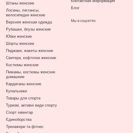
Контактная информация
Штаны женские
Блог
Лосины, леггинсы,
велосипедки женские
Мы в соцсетях
Верхняя женская одежда
Рубашки, блузы женские
Юбки женские
Шорты женские
Пиджаки, жакеты женские
Свитера, кофточки женские
Костюмы женские
Пижамы, костюмы женские
домашние
Кардиганы женские
Купальники
Товары для спорта
Туризм, активні види спорту
Спорт інвентар
Єдиноборства
Тренажери та фітнес