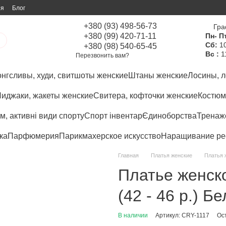
ия
Блог
+380 (93) 498-56-73
Гра
+380 (99) 420-71-11
Пн- Пт
Сб:
10
+380 (98) 540-65-45
Вс :
1
Перезвонить вам?
нгсливы, худи, свитшоты женские
Штаны женские
Лосины, л
иджаки, жакеты женские
Свитера, кофточки женские
Костюм
м, активні види спорту
Спорт інвентар
Єдиноборства
Тренаже
ка
Парфюмерия
Парикмахерское искусство
Наращивание ре
Главная
Платья женские
Платья 
Платье женск
(42 - 46 р.) Б
В наличии
Артикул: CRY-1117
Ос