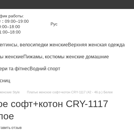
фик работы:
 :
09:00–19:00
Рус
:00–18:00
1:00–18:00
еггинсы, велосипедки женские
Верхняя женская одежда
ы женские
Пижамы, костюмы женские домашние
ри та фітнес
Водний спорт
сниц
женские Style
Платье женское софт+котон CRY-1117 (42 - 46 р.) Белое
ое софт+котон CRY-1117
елое
тавить отзыв