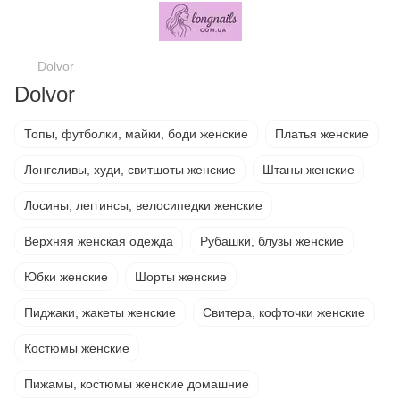
Dolvor
Dolvor
Топы, футболки, майки, боди женские
Платья женские
Лонгсливы, худи, свитшоты женские
Штаны женские
Лосины, леггинсы, велосипедки женские
Верхняя женская одежда
Рубашки, блузы женские
Юбки женские
Шорты женские
Пиджаки, жакеты женские
Свитера, кофточки женские
Костюмы женские
Пижамы, костюмы женские домашние