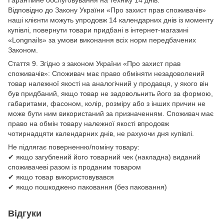
Гарантійне обслуговування на техніку 14 днів.
Відповідно до Закону України «Про захист прав споживачів»
наші клієнти можуть упродовж 14 календарних днів із моменту
купівлі, повернути товари придбані в інтернет-магазині
«Longnails» за умови виконання всіх норм передбачених
Законом.
Стаття 9. Згідно з законом України «Про захист прав
споживачів»: Споживач має право обміняти незадоволений
товар належної якості на аналогічний у продавця, у якого він
був придбаний, якщо товар не задовольнить його за формою,
габаритами, фасоном, колір, розміру або з інших причин не
може бути ним використаний за призначенням. Споживач має
право на обмін товару належної якості впродовж
чотирнадцяти календарних днів, не рахуючи дня купівлі.
Не підлягає поверненню/поміну товару:
✔ якщо загублений його товарний чек (накладна) виданий
споживачеві разом із проданим товаром
✔ якщо товар використовувався
✔ якщо пошкоджено паковання (без паковання)
Відгуки